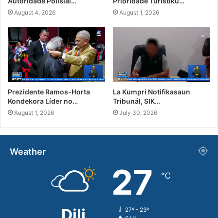
Autoridade Polisiál…
Prioridade Turístiku…
August 4, 2026
August 1, 2026
Prezidente Ramos-Horta
La Kumpri Notifikasaun
Kondekora Líder no…
Tribunál, SIK…
August 1, 2026
July 30, 2026
Weather
27
℃
Dili
27º - 23º