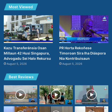
Most Viewed
PR Horta Rekoñese
Kazu Transferénsia Osan
Timoroan Sira Iha Diáspora
Millaun 42 Husi Singapura,
Nia Kontribuisaun
Advogadu Sei Halo Rekursu
August 5, 2026
August 5, 2026
Best Reviews