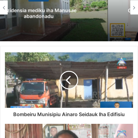
Governu Promete Tau Prioridade ba Setór
Minerais no Setór Produtivu
Bombeiru Munisipiu Ainaro Seidauk Iha Edifisiu