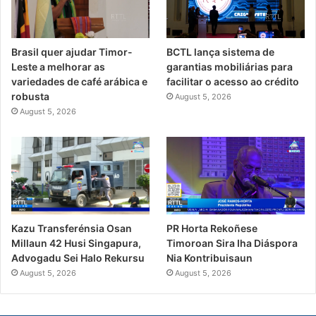
Brasil quer ajudar Timor-
BCTL lança sistema de
Leste a melhorar as
garantias mobiliárias para
variedades de café arábica e
facilitar o acesso ao crédito
robusta
August 5, 2026
August 5, 2026
PR Horta Rekoñese
Kazu Transferénsia Osan
Timoroan Sira Iha Diáspora
Millaun 42 Husi Singapura,
Nia Kontribuisaun
Advogadu Sei Halo Rekursu
August 5, 2026
August 5, 2026