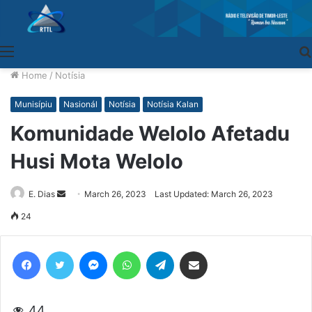
Menu
Home
/
Notísia
Munisípiu
Nasionál
Notísia
Notísia Kalan
Komunidade Welolo Afetadu
Husi Mota Welolo
E. Dias
Send
March 26, 2023
Last Updated: March 26, 2023
an
24
email
Facebook
Twitter
Messenger
WhatsApp
Telegram
Share via Email
44