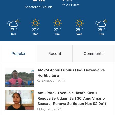
64%
2.41 km/h
Scattered Clouds
27
27
27
28
28
℃
℃
℃
℃
℃
Sun
Mon
Tue
Wed
Thu
Popular
Recent
Comments
AMPM Apoiu Fundus Hodi Dezenvolve
Hortikultura
February 28, 2023
Amu Pároku Venilale Hasa’e Kustu
Renova Sertidaun Ba $30, Amu Vigario
Baucau : Renova Sertidaun Ne’e $2 De’it
August 8, 2022