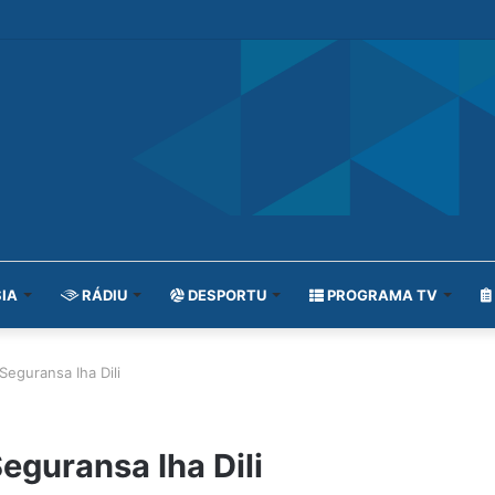
IA
RÁDIU
DESPORTU
PROGRAMA TV
Seguransa Iha Dili
eguransa Iha Dili