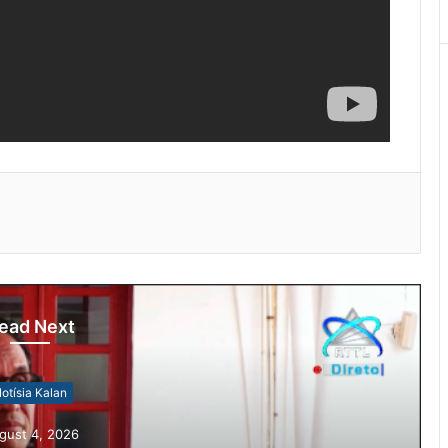
ead Next
otísia Kalan
gust 4, 2026