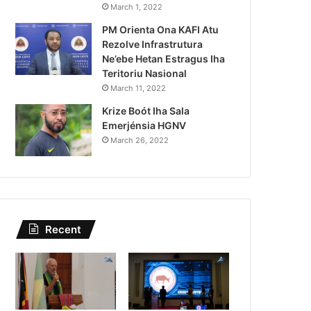
Lei Siberseguransa Ajuda Au
March 1, 2022
PM Orienta Ona KAFI Atu
Kaptura Autór Kriminozu h
Rezolve Infrastrutura
Estranjeiru
Ne’ebe Hetan Estragus Iha
Teritoriu Nasional
March 11, 2022
Krize Boót Iha Sala
Emerjénsia HGNV
March 26, 2022
Recent