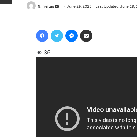
N. freitas
Send
June 29, 2023
Last Updated: June 29,
an
email
Facebook
Twitter
Messenger
Share via Email
36