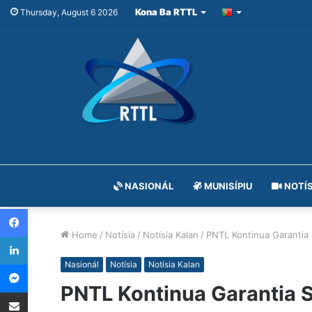
Kona Ba RTTL
Thursday, August 6 2026
NASIONÁL
MUNISÍPIU
NOTÍS
Facebook
Home
/
Notísia
/
Notísia Kalan
/
PNTL Kontinua Garantia 
LinkedIn
Messenger
Nasionál
Notísia
Notísia Kalan
PNTL Kontinua Garantia S
Share via Email