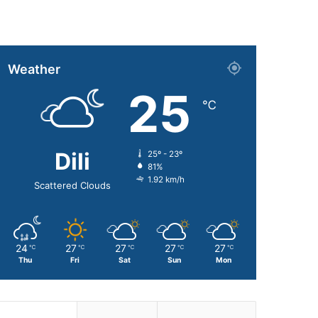
Weather
25
℃
Dili
25º - 23º
81%
1.92 km/h
Scattered Clouds
24
27
27
27
27
℃
℃
℃
℃
℃
Thu
Fri
Sat
Sun
Mon