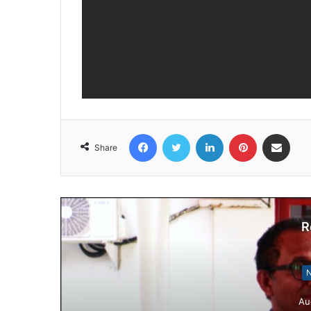
Facebook
Twitter
LinkedIn
Pinterest
Share via Email
Share
R
N
Au