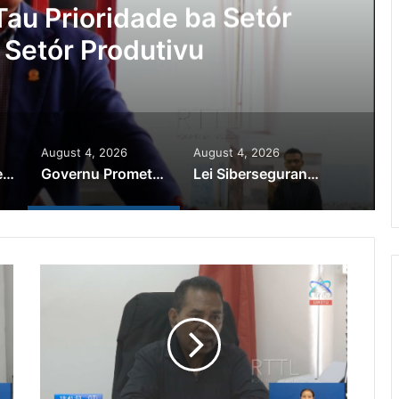
au Prioridade ba Setór
 Setór Produtivu
August 4, 2026
August 4, 2026
PR Horta Rekoñese Timoroan Sira Iha Diáspora Nia Kontribuisaun
Governu Promete Tau Prioridade ba Setór Minerais no Setór Produtivu
Lei Siberseguransa Ajuda Autoridade Polisiál Kaptura Autór Kriminozu ho Paradeiru Iha Estranjeiru