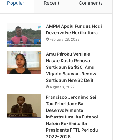
Popular
Recent
Comments
AMPM Apoiu Fundus Hodi
Dezenvolve Hortikultura
February 28, 2023
Amu Pároku Venilale
Hasa’e Kustu Renova
Sertidaun Ba $30, Amu
Vigario Baucau : Renova
Sertidaun Ne’e $2 De’it
August 8, 2022
Francisco Jeronimo Sei
Tau Prioridade Ba
Desenvolvimento
Infrastrutura Iha Futebol
Notísia Kalan
Hafoin Re-Eleitu Ba
Presidente FFTL Periodu
August 4, 2026
2022-2026