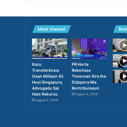
Most Viewed
Bes
PR Horta
Kazu
Rekoñese
Transferénsia
Timoroan Sira Iha
Osan Millaun 42
Diáspora Nia
Husi Singapura,
Kontribuisaun
Advogadu Sei
Halo Rekursu
August 5, 2026
August 5, 2026