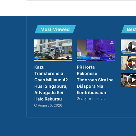
Most Viewed
Bes
PR Horta
Kazu
Rekoñese
Transferénsia
Timoroan Sira Iha
Osan Millaun 42
Diáspora Nia
Husi Singapura,
Kontribuisaun
Advogadu Sei
Halo Rekursu
August 5, 2026
August 5, 2026