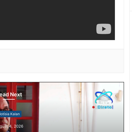
ead Next
otísia Kalan
gust 4, 2026