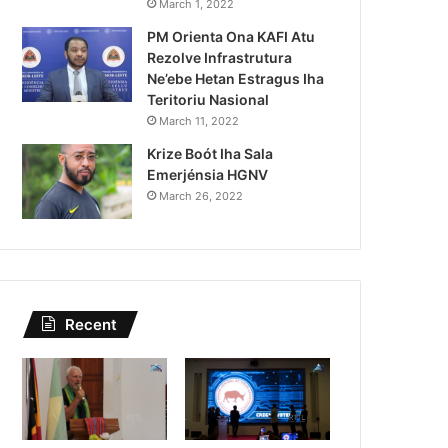
Lei Siberseguransa Ajuda Au
March 1, 2022
PM Orienta Ona KAFI Atu
Kaptura Autór Kriminozu h
Rezolve Infrastrutura
Estranjeiru
Ne’ebe Hetan Estragus Iha
Teritoriu Nasional
March 11, 2022
Krize Boót Iha Sala
Emerjénsia HGNV
March 26, 2022
Recent