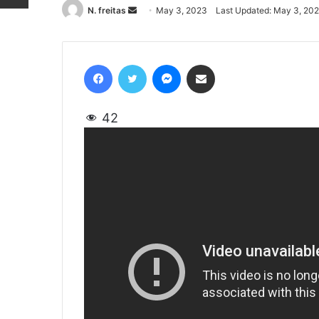
N. freitas
Send
May 3, 2023
Last Updated: May 3, 20
an
email
Facebook
Twitter
Messenger
Share via Email
42