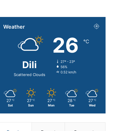
Weather
26
℃
Dili
27º - 23º
56%
0.52 km/h
Scattered Clouds
27
27
27
28
27
℃
℃
℃
℃
℃
Sat
Sun
Mon
Tue
Wed