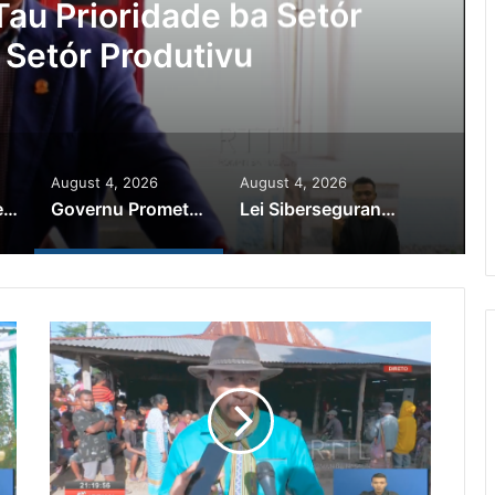
au Prioridade ba Setór
 Setór Produtivu
August 4, 2026
August 4, 2026
PR Horta Rekoñese Timoroan Sira Iha Diáspora Nia Kontribuisaun
Governu Promete Tau Prioridade ba Setór Minerais no Setór Produtivu
Lei Siberseguransa Ajuda Autoridade Polisiál Kaptura Autór Kriminozu ho Paradeiru Iha Estranjeiru