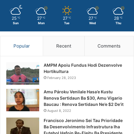
25
27
27
27
28
℃
℃
℃
℃
℃
Sun
Mon
Tue
Wed
Thu
Popular
Recent
Comments
AMPM Apoiu Fundus Hodi Dezenvolve
Hortikultura
February 28, 2023
Amu Pároku Venilale Hasa’e Kustu
Renova Sertidaun Ba $30, Amu Vigario
Baucau : Renova Sertidaun Ne’e $2 De’it
August 8, 2022
Francisco Jeronimo Sei Tau Prioridade
Ba Desenvolvimento Infrastrutura Iha
Futebol Hafoin Re-Eleitu Ba Presidente