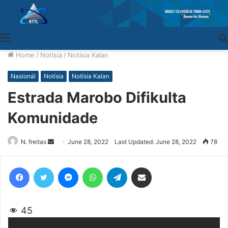
Menu
Home
/
Notísia
/
Notísia Kalan
Nasionál
Notísia
Notísia Kalan
Estrada Marobo Difikulta
Komunidade
N. freitas
Send
June 28, 2022
Last Updated: June 28, 2022
78
an
email
Facebook
Twitter
Messenger
WhatsApp
Telegram
Share via Email
45