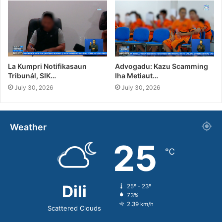
La Kumpri Notifikasaun
Advogadu: Kazu Scamming
Tribunál, SIK…
Iha Metiaut…
July 30, 2026
July 30, 2026
Weather
25
℃
Dili
25º - 23º
73%
2.39 km/h
Scattered Clouds