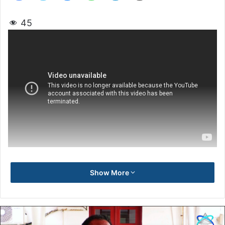
45
Show More