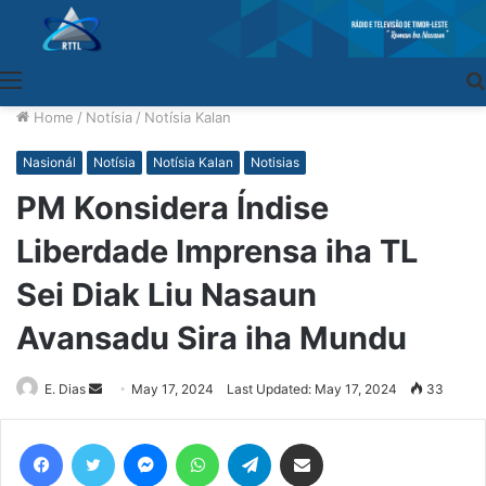
Menu
Home
/
Notísia
/
Notísia Kalan
Nasionál
Notísia
Notísia Kalan
Notisias
PM Konsidera Índise
Liberdade Imprensa iha TL
Sei Diak Liu Nasaun
Avansadu Sira iha Mundu
E. Dias
Send
May 17, 2024
Last Updated: May 17, 2024
33
an
email
Facebook
Twitter
Messenger
WhatsApp
Telegram
Share via Email