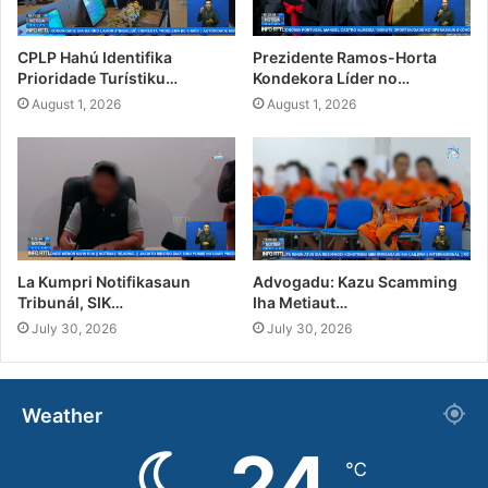
CPLP Hahú Identifika
Prezidente Ramos-Horta
Prioridade Turístiku…
Kondekora Líder no…
August 1, 2026
August 1, 2026
La Kumpri Notifikasaun
Advogadu: Kazu Scamming
Tribunál, SIK…
Iha Metiaut…
July 30, 2026
July 30, 2026
Weather
24
℃