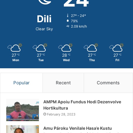
Dili
27º - 24º
79%
2.09 km/h
Clear Sky
27
27
28
27
27
℃
℃
℃
℃
℃
Mon
Tue
Wed
Thu
Fri
Popular
Recent
Comments
AMPM Apoiu Fundus Hodi Dezenvolve
Hortikultura
February 28, 2023
Amu Pároku Venilale Hasa’e Kustu