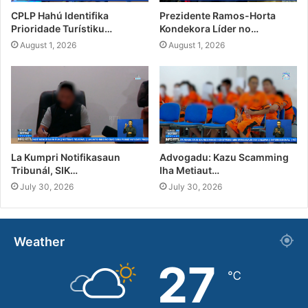
CPLP Hahú Identifika
Prezidente Ramos-Horta
Prioridade Turístiku…
Kondekora Líder no…
August 1, 2026
August 1, 2026
La Kumpri Notifikasaun
Advogadu: Kazu Scamming
Tribunál, SIK…
Iha Metiaut…
July 30, 2026
July 30, 2026
Weather
27
℃