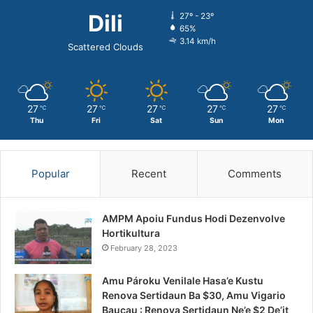
Dili
27º - 23º
65%
3.14 km/h
Scattered Clouds
27
27
27
27
27
℃
℃
℃
℃
℃
Thu
Fri
Sat
Sun
Mon
Popular
Recent
Comments
AMPM Apoiu Fundus Hodi Dezenvolve
Hortikultura
February 28, 2023
Amu Pároku Venilale Hasa’e Kustu
Renova Sertidaun Ba $30, Amu Vigario
Baucau : Renova Sertidaun Ne’e $2 De’it