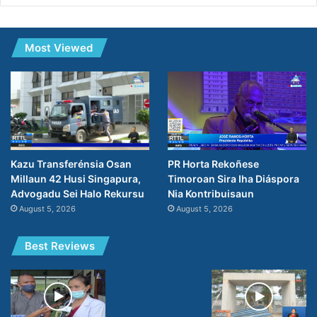
Most Viewed
PR Horta Rekoñese
Kazu Transferénsia Osan
Timoroan Sira Iha Diáspora
Millaun 42 Husi Singapura,
Nia Kontribuisaun
Advogadu Sei Halo Rekursu
August 5, 2026
August 5, 2026
Best Reviews