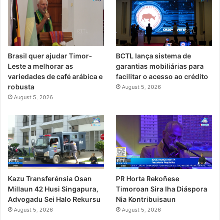
Brasil quer ajudar Timor-
BCTL lança sistema de
Leste a melhorar as
garantias mobiliárias para
variedades de café arábica e
facilitar o acesso ao crédito
robusta
August 5, 2026
August 5, 2026
PR Horta Rekoñese
Kazu Transferénsia Osan
Timoroan Sira Iha Diáspora
Millaun 42 Husi Singapura,
Nia Kontribuisaun
Advogadu Sei Halo Rekursu
August 5, 2026
August 5, 2026