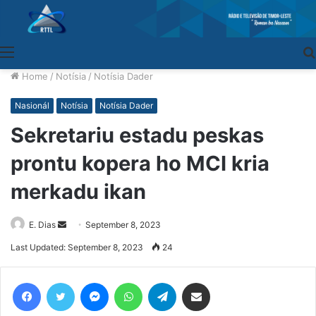
Menu
Home
/
Notísia
/
Notísia Dader
Nasionál
Notísia
Notísia Dader
Sekretariu estadu peskas
prontu kopera ho MCI kria
merkadu ikan
E. Dias
Send
September 8, 2023
an
Last Updated: September 8, 2023
24
email
Facebook
Twitter
Messenger
WhatsApp
Telegram
Share via Email