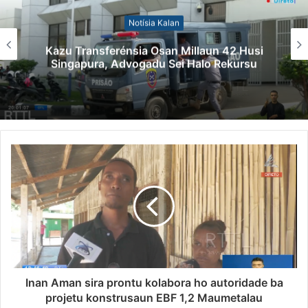
Notísia Kalan
Kazu Transferénsia Osan Millaun 42 Husi
Singapura, Advogadu Sei Halo Rekursu
Inan Aman sira prontu kolabora ho autoridade ba
projetu konstrusaun EBF 1,2 Maumetalau