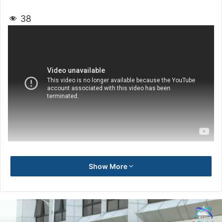
38
Show More