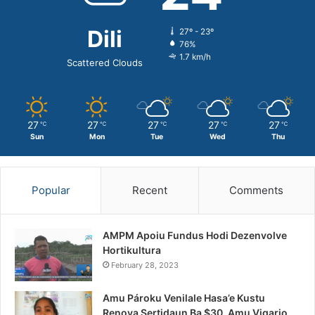
Dili
27º - 23º
76%
1.7 km/h
Scattered Clouds
27
27
27
27
27
℃
℃
℃
℃
℃
Sun
Mon
Tue
Wed
Thu
Popular
Recent
Comments
AMPM Apoiu Fundus Hodi Dezenvolve
Hortikultura
February 28, 2023
Amu Pároku Venilale Hasa’e Kustu
Renova Sertidaun Ba $30, Amu Vigario