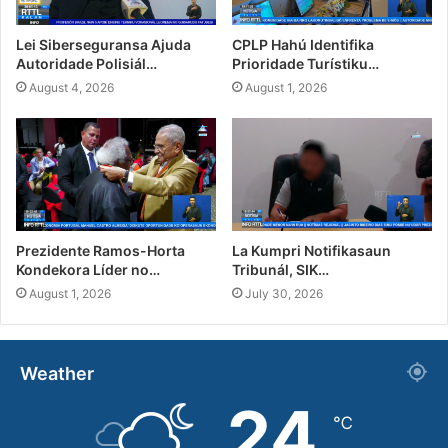
Lei Siberseguransa Ajuda
CPLP Hahú Identifika
Autoridade Polisiál…
Prioridade Turístiku…
August 4, 2026
August 1, 2026
Prezidente Ramos-Horta
La Kumpri Notifikasaun
Kondekora Líder no…
Tribunál, SIK…
August 1, 2026
July 30, 2026
Weather
24
℃