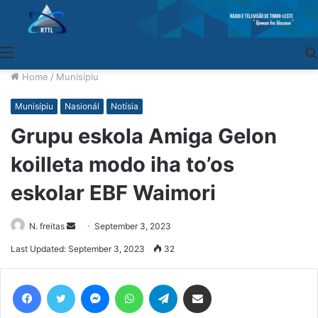
Menu
Home
/
Munisípiu
Munisípiu
Nasionál
Notísia
Grupu eskola Amiga Gelon
koilleta modo iha to’os
eskolar EBF Waimori
N. freitas
Send
September 3, 2023
an
Last Updated: September 3, 2023
32
email
Facebook
Twitter
Messenger
WhatsApp
Telegram
Share via Email