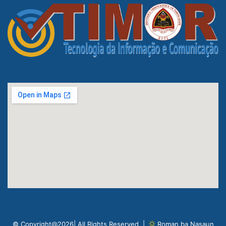
© Copyright@2026| All Rights Reserved |
Roman ba Nasaun