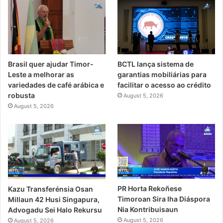
Brasil quer ajudar Timor-
BCTL lança sistema de
Leste a melhorar as
garantias mobiliárias para
variedades de café arábica e
facilitar o acesso ao crédito
robusta
August 5, 2026
August 5, 2026
PR Horta Rekoñese
Kazu Transferénsia Osan
Timoroan Sira Iha Diáspora
Millaun 42 Husi Singapura,
Nia Kontribuisaun
Advogadu Sei Halo Rekursu
August 5, 2026
August 5, 2026