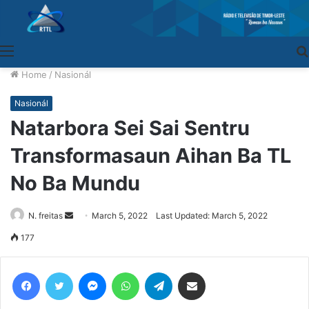
Menu
Home
/
Nasionál
Nasionál
Natarbora Sei Sai Sentru
Transformasaun Aihan Ba TL
No Ba Mundu
N. freitas
Send
March 5, 2022
Last Updated: March 5, 2022
an
177
email
Facebook
Twitter
Messenger
WhatsApp
Telegram
Share via Email