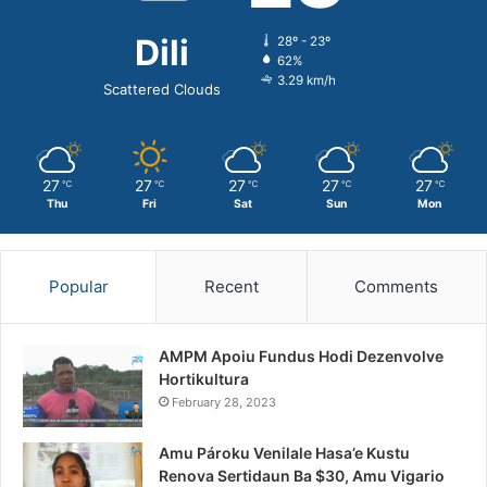
Dili
28º - 23º
62%
3.29 km/h
Scattered Clouds
27
27
27
27
27
℃
℃
℃
℃
℃
Thu
Fri
Sat
Sun
Mon
Popular
Recent
Comments
AMPM Apoiu Fundus Hodi Dezenvolve
Hortikultura
February 28, 2023
Amu Pároku Venilale Hasa’e Kustu
Renova Sertidaun Ba $30, Amu Vigario