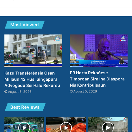
Most Viewed
PR Horta Rekoñese
Kazu Transferénsia Osan
Timoroan Sira Iha Diáspora
Millaun 42 Husi Singapura,
Nia Kontribuisaun
Advogadu Sei Halo Rekursu
August 5, 2026
August 5, 2026
Best Reviews