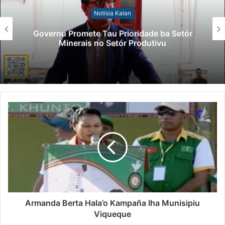
Notísia Kalan
Governu Promete Tau Prioridade ba Setór
Minerais no Setór Produtivu
Armanda Berta Hala’o Kampaña Iha Munisipiu
Viqueque