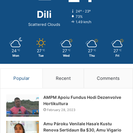
Dili
24º - 23º
73%
1.49 km/h
Scattered Clouds
24
27
27
27
27
℃
℃
℃
℃
℃
Mon
Tue
Wed
Thu
Fri
Popular
Recent
Comments
AMPM Apoiu Fundus Hodi Dezenvolve
Hortikultura
February 28, 2023
Amu Pároku Venilale Hasa’e Kustu
Renova Sertidaun Ba $30, Amu Vigario