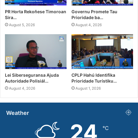
PR Horta Rekoñese Timoroan
Governu Promete Tau
Sira…
Prioridade ba…
August 5, 2026
August 4, 2026
Lei Siberseguransa Ajuda
CPLP Hahú Identifika
Autoridade Polisiál…
Prioridade Turístiku…
August 4, 2026
August 1, 2026
Weather
24
℃