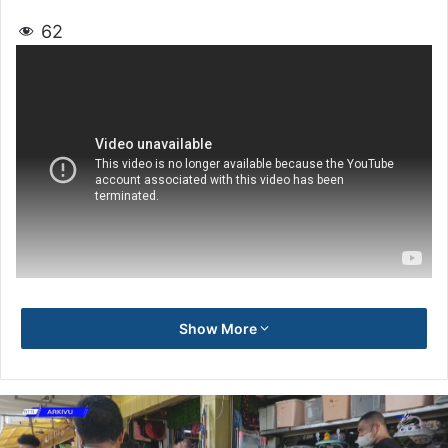
62
Show More