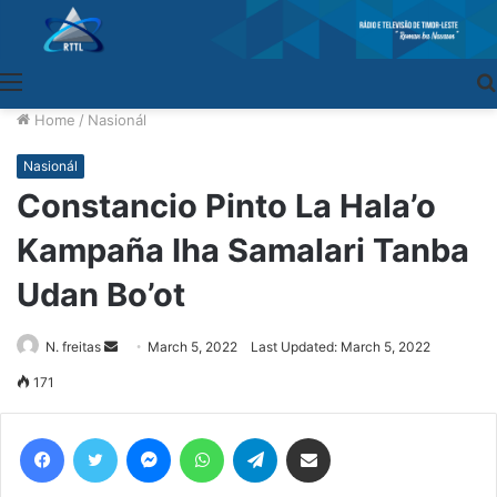
Menu
Home
/
Nasionál
Nasionál
Constancio Pinto La Hala’o
Kampaña Iha Samalari Tanba
Udan Bo’ot
N. freitas
Send
March 5, 2022
Last Updated: March 5, 2022
an
171
email
Facebook
Twitter
Messenger
WhatsApp
Telegram
Share via Email