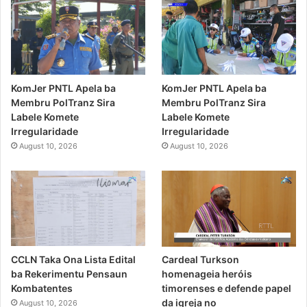
KomJer PNTL Apela ba
KomJer PNTL Apela ba
Membru PolTranz Sira
Membru PolTranz Sira
Labele Komete
Labele Komete
Irregularidade
Irregularidade
August 10, 2026
August 10, 2026
CCLN Taka Ona Lista Edital
Cardeal Turkson
ba Rekerimentu Pensaun
homenageia heróis
Kombatentes
timorenses e defende papel
da igreja no
August 10, 2026