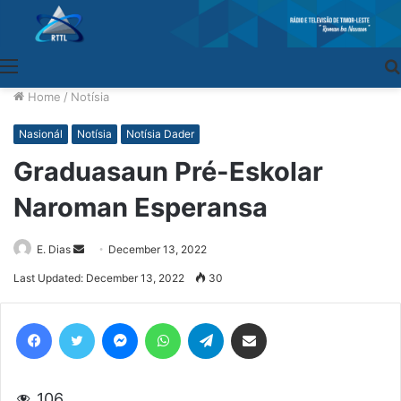
Menu
Home
/
Notísia
Nasionál
Notísia
Notísia Dader
Graduasaun Pré-Eskolar
Naroman Esperansa
E. Dias
Send
December 13, 2022
an
Last Updated: December 13, 2022
30
email
Facebook
Twitter
Messenger
WhatsApp
Telegram
Share via Email
106