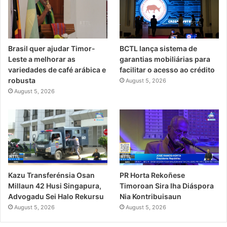
Brasil quer ajudar Timor-
BCTL lança sistema de
Leste a melhorar as
garantias mobiliárias para
variedades de café arábica e
facilitar o acesso ao crédito
robusta
August 5, 2026
August 5, 2026
PR Horta Rekoñese
Kazu Transferénsia Osan
Timoroan Sira Iha Diáspora
Millaun 42 Husi Singapura,
Nia Kontribuisaun
Advogadu Sei Halo Rekursu
August 5, 2026
August 5, 2026