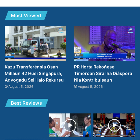
Most Viewed
PR Horta Rekoñese
Kazu Transferénsia Osan
Timoroan Sira Iha Diáspora
Millaun 42 Husi Singapura,
Nia Kontribuisaun
Advogadu Sei Halo Rekursu
August 5, 2026
August 5, 2026
Best Reviews