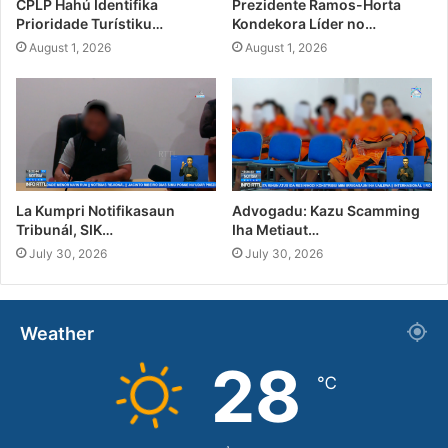
CPLP Hahú Identifika
Prezidente Ramos-Horta
Prioridade Turístiku…
Kondekora Líder no…
August 1, 2026
August 1, 2026
La Kumpri Notifikasaun
Advogadu: Kazu Scamming
Tribunál, SIK…
Iha Metiaut…
July 30, 2026
July 30, 2026
Weather
28
℃