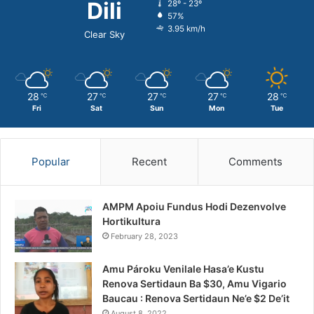
Dili
28º - 23º
57%
3.95 km/h
Clear Sky
28
27
27
27
28
℃
℃
℃
℃
℃
Fri
Sat
Sun
Mon
Tue
Popular
Recent
Comments
AMPM Apoiu Fundus Hodi Dezenvolve
Hortikultura
February 28, 2023
Amu Pároku Venilale Hasa’e Kustu
Renova Sertidaun Ba $30, Amu Vigario
Baucau : Renova Sertidaun Ne’e $2 De’it
August 8, 2022