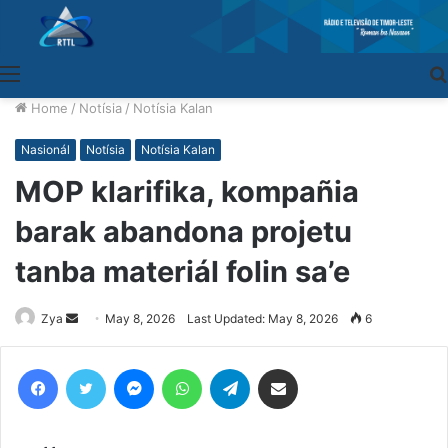
Menu
Home
/
Notísia
/
Notísia Kalan
Nasionál
Notísia
Notísia Kalan
MOP klarifika, kompañia
barak abandona projetu
tanba materiál folin sa’e
Zya
Send
May 8, 2026
Last Updated: May 8, 2026
6
an
email
Facebook
Twitter
Messenger
WhatsApp
Telegram
Share via Email