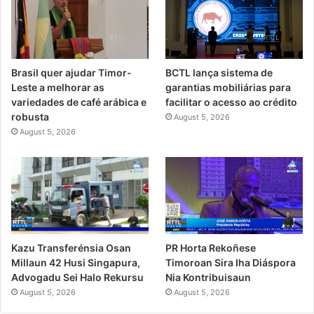
Brasil quer ajudar Timor-
BCTL lança sistema de
Leste a melhorar as
garantias mobiliárias para
variedades de café arábica e
facilitar o acesso ao crédito
robusta
August 5, 2026
August 5, 2026
PR Horta Rekoñese
Kazu Transferénsia Osan
Timoroan Sira Iha Diáspora
Millaun 42 Husi Singapura,
Nia Kontribuisaun
Advogadu Sei Halo Rekursu
August 5, 2026
August 5, 2026