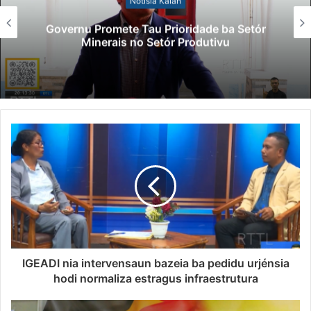
Notísia Kalan
Governu Promete Tau Prioridade ba Setór
Minerais no Setór Produtivu
IGEADI nia intervensaun bazeia ba pedidu urjénsia
hodi normaliza estragus infraestrutura