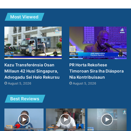
Most Viewed
PR Horta Rekoñese
Kazu Transferénsia Osan
Timoroan Sira Iha Diáspora
Millaun 42 Husi Singapura,
Nia Kontribuisaun
Advogadu Sei Halo Rekursu
August 5, 2026
August 5, 2026
Best Reviews