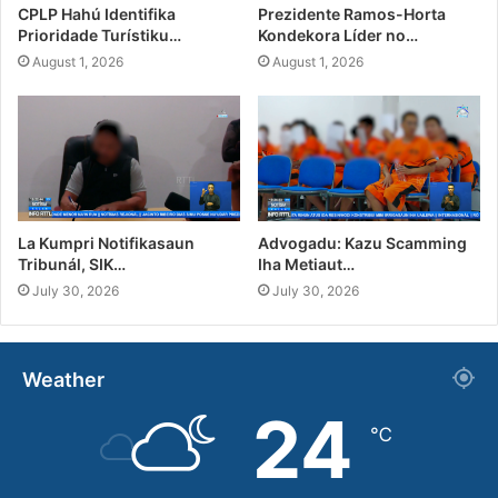
CPLP Hahú Identifika
Prezidente Ramos-Horta
Prioridade Turístiku…
Kondekora Líder no…
August 1, 2026
August 1, 2026
La Kumpri Notifikasaun
Advogadu: Kazu Scamming
Tribunál, SIK…
Iha Metiaut…
July 30, 2026
July 30, 2026
Weather
24
℃