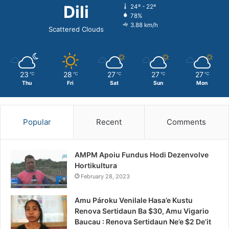
Dili
24º - 22º
78%
3.88 km/h
Scattered Clouds
23
28
27
27
27
℃
℃
℃
℃
℃
Thu
Fri
Sat
Sun
Mon
Popular
Recent
Comments
AMPM Apoiu Fundus Hodi Dezenvolve
Hortikultura
February 28, 2023
Amu Pároku Venilale Hasa’e Kustu
Renova Sertidaun Ba $30, Amu Vigario
Baucau : Renova Sertidaun Ne’e $2 De’it