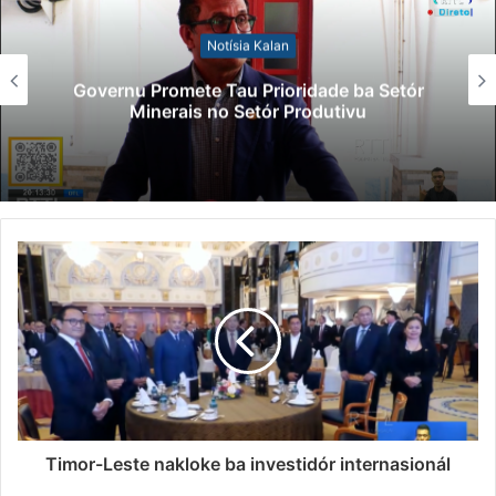
Notísia Kalan
Lei Siberseguransa Ajuda Autoridade
Polisiál Kaptura Autór Kriminozu ho
Paradeiru Iha Estranjeiru
Timor-Leste nakloke ba investidór internasionál