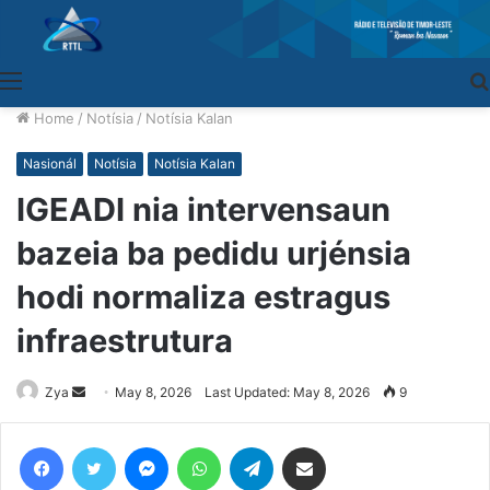
Menu
Home
/
Notísia
/
Notísia Kalan
Nasionál
Notísia
Notísia Kalan
IGEADI nia intervensaun
bazeia ba pedidu urjénsia
hodi normaliza estragus
infraestrutura
Zya
Send
May 8, 2026
Last Updated: May 8, 2026
9
an
email
Facebook
Twitter
Messenger
WhatsApp
Telegram
Share via Email