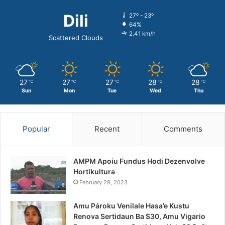
Dili
27º - 23º
64%
2.41 km/h
Scattered Clouds
27
27
27
28
28
℃
℃
℃
℃
℃
Sun
Mon
Tue
Wed
Thu
Popular
Recent
Comments
AMPM Apoiu Fundus Hodi Dezenvolve
Hortikultura
February 28, 2023
Amu Pároku Venilale Hasa’e Kustu
Renova Sertidaun Ba $30, Amu Vigario