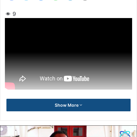
9
Show More