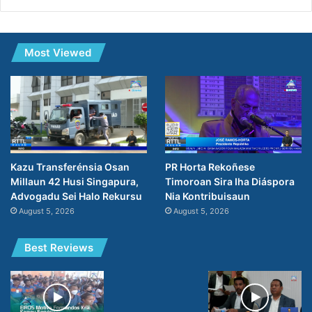
Most Viewed
PR Horta Rekoñese
Kazu Transferénsia Osan
Timoroan Sira Iha Diáspora
Millaun 42 Husi Singapura,
Nia Kontribuisaun
Advogadu Sei Halo Rekursu
August 5, 2026
August 5, 2026
Best Reviews