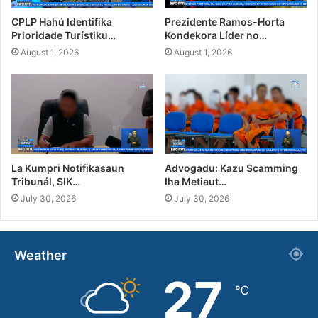
CPLP Hahú Identifika
Prezidente Ramos-Horta
Prioridade Turístiku…
Kondekora Líder no…
August 1, 2026
August 1, 2026
La Kumpri Notifikasaun
Advogadu: Kazu Scamming
Tribunál, SIK…
Iha Metiaut…
July 30, 2026
July 30, 2026
Weather
27
℃