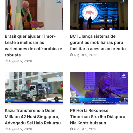
Brasil quer ajudar Timor-
BCTL lança sistema de
Leste a melhorar as
garantias mobiliárias para
variedades de café arábica e
facilitar o acesso ao crédito
robusta
August 5, 2026
August 5, 2026
PR Horta Rekoñese
Kazu Transferénsia Osan
Timoroan Sira Iha Diáspora
Millaun 42 Husi Singapura,
Nia Kontribuisaun
Advogadu Sei Halo Rekursu
August 5, 2026
August 5, 2026