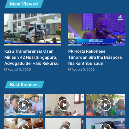
Most Viewed
PR Horta Rekoñese
Kazu Transferénsia Osan
Timoroan Sira Iha Diáspora
Millaun 42 Husi Singapura,
Nia Kontribuisaun
Advogadu Sei Halo Rekursu
August 5, 2026
August 5, 2026
Best Reviews