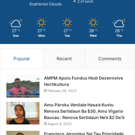
2.41 km/h
Scattered Clouds
27
27
27
28
28
℃
℃
℃
℃
℃
Sun
Mon
Tue
Wed
Thu
Popular
Recent
Comments
AMPM Apoiu Fundus Hodi Dezenvolve
Hortikultura
February 28, 2023
Amu Pároku Venilale Hasa’e Kustu
Renova Sertidaun Ba $30, Amu Vigario
Baucau : Renova Sertidaun Ne’e $2 De’it
August 8, 2022
Francisco Jeronimo Sei Tau Prioridade