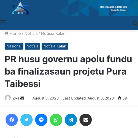
Menu
Home
/
Notísia
/
Notísia Kalan
Nasionál
Notísia
Notísia Kalan
PR husu governu apoiu fundu
ba finalizasaun projetu Pura
Taibessi
Zya
Send
August 3, 2023
Last Updated: August 3, 2023
39
an
email
Facebook
Twitter
Messenger
WhatsApp
Telegram
Share via Email