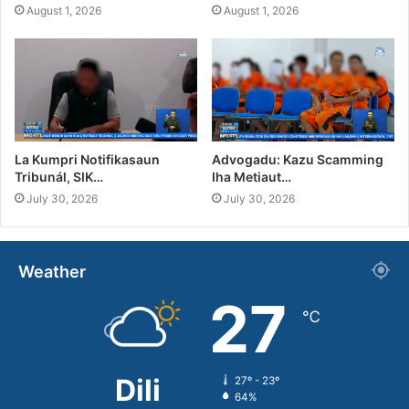
August 1, 2026
August 1, 2026
La Kumpri Notifikasaun
Advogadu: Kazu Scamming
Tribunál, SIK…
Iha Metiaut…
July 30, 2026
July 30, 2026
Weather
27
℃
Dili
27º - 23º
64%