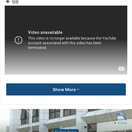
68
Show More