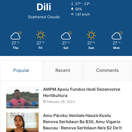
Dili
27º - 23º
56%
1.81 km/h
Scattered Clouds
27
27
27
27
27
℃
℃
℃
℃
℃
Thu
Fri
Sat
Sun
Mon
Popular
Recent
Comments
AMPM Apoiu Fundus Hodi Dezenvolve
Hortikultura
February 28, 2023
Amu Pároku Venilale Hasa’e Kustu
Renova Sertidaun Ba $30, Amu Vigario
Baucau : Renova Sertidaun Ne’e $2 De’it