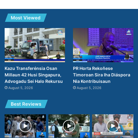
Most Viewed
PR Horta Rekoñese
Kazu Transferénsia Osan
Timoroan Sira Iha Diáspora
Millaun 42 Husi Singapura,
Nia Kontribuisaun
Advogadu Sei Halo Rekursu
August 5, 2026
August 5, 2026
Best Reviews