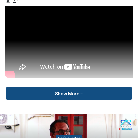
41
Show More