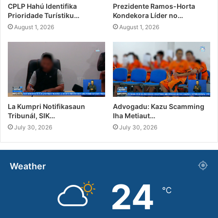
CPLP Hahú Identifika
Prezidente Ramos-Horta
Prioridade Turístiku…
Kondekora Líder no…
August 1, 2026
August 1, 2026
La Kumpri Notifikasaun
Advogadu: Kazu Scamming
Tribunál, SIK…
Iha Metiaut…
July 30, 2026
July 30, 2026
Weather
24
℃