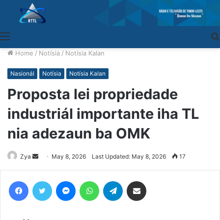
Menu
Home
/
Notísia
/
Notísia Kalan
Nasionál
Notísia
Notísia Kalan
Proposta lei propriedade
industriál importante iha TL
nia adezaun ba OMK
Zya
Send
May 8, 2026
Last Updated: May 8, 2026
17
an
email
Facebook
Twitter
Messenger
WhatsApp
Telegram
Share via Email