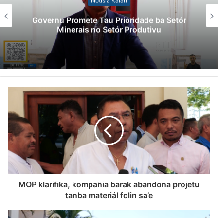
Notísia Kalan
Governu Promete Tau Prioridade ba Setór
Minerais no Setór Produtivu
MOP klarifika, kompañia barak abandona projetu
tanba materiál folin sa’e