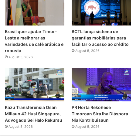
Brasil quer ajudar Timor-
BCTL lança sistema de
Leste a melhorar as
garantias mobiliárias para
variedades de café arábica e
facilitar o acesso ao crédito
robusta
August 5, 2026
August 5, 2026
PR Horta Rekoñese
Kazu Transferénsia Osan
Timoroan Sira Iha Diáspora
Millaun 42 Husi Singapura,
Nia Kontribuisaun
Advogadu Sei Halo Rekursu
August 5, 2026
August 5, 2026