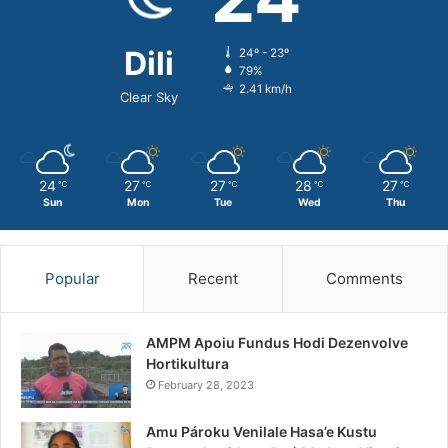
Dili
24º - 23º
79%
2.41 km/h
Clear Sky
24
27
27
28
27
℃
℃
℃
℃
℃
Sun
Mon
Tue
Wed
Thu
Popular
Recent
Comments
AMPM Apoiu Fundus Hodi Dezenvolve
Hortikultura
February 28, 2023
Amu Pároku Venilale Hasa’e Kustu