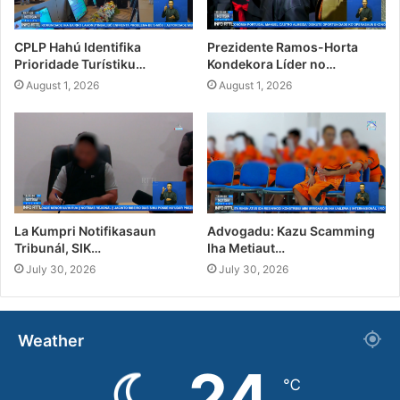
CPLP Hahú Identifika
Prezidente Ramos-Horta
Prioridade Turístiku…
Kondekora Líder no…
August 1, 2026
August 1, 2026
La Kumpri Notifikasaun
Advogadu: Kazu Scamming
Tribunál, SIK…
Iha Metiaut…
July 30, 2026
July 30, 2026
Weather
24
℃