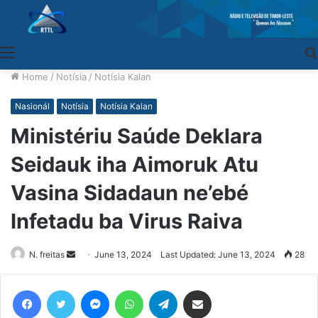
Menu
Home
/
Notísia
/
Notísia Kalan
Nasionál
Notísia
Notísia Kalan
Ministériu Saúde Deklara
Seidauk iha Aimoruk Atu
Vasina Sidadaun ne’ebé
Infetadu ba Virus Raiva
N. freitas
Send
June 13, 2024
Last Updated: June 13, 2024
28
an
email
Facebook
Twitter
Messenger
WhatsApp
Telegram
Share via Email