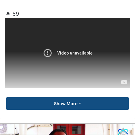
69
Show More