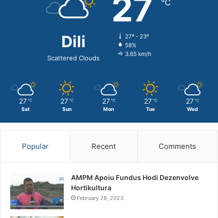
27
℃
Dili
27º - 23º
58%
3.65 km/h
Scattered Clouds
27
27
27
27
27
℃
℃
℃
℃
℃
Sat
Sun
Mon
Tue
Wed
Popular
Recent
Comments
AMPM Apoiu Fundus Hodi Dezenvolve
Hortikultura
February 28, 2023