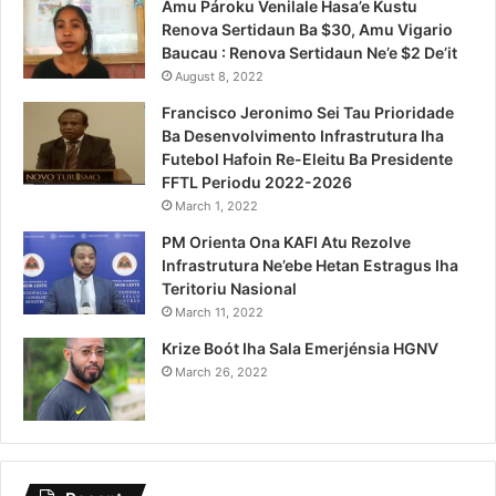
Amu Pároku Venilale Hasa’e Kustu
Renova Sertidaun Ba $30, Amu Vigario
Baucau : Renova Sertidaun Ne’e $2 De’it
August 8, 2022
Francisco Jeronimo Sei Tau Prioridade
Ba Desenvolvimento Infrastrutura Iha
Futebol Hafoin Re-Eleitu Ba Presidente
FFTL Periodu 2022-2026
March 1, 2022
PM Orienta Ona KAFI Atu Rezolve
Infrastrutura Ne’ebe Hetan Estragus Iha
Teritoriu Nasional
March 11, 2022
Krize Boót Iha Sala Emerjénsia HGNV
March 26, 2022