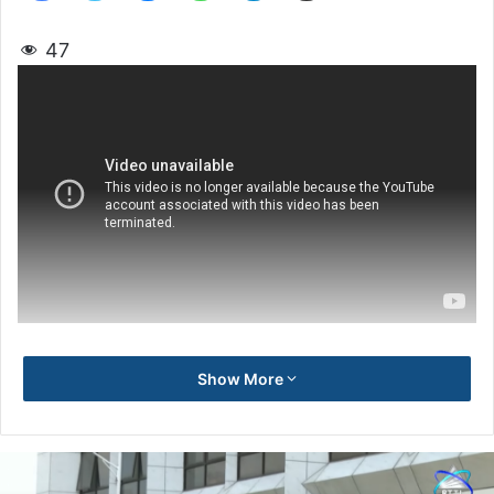
47
Show More