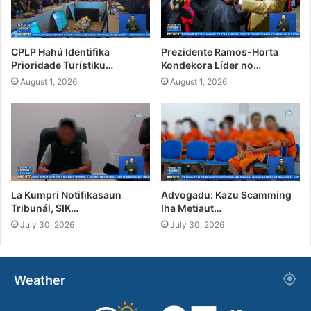
CPLP Hahú Identifika
Prezidente Ramos-Horta
Prioridade Turístiku…
Kondekora Líder no…
August 1, 2026
August 1, 2026
La Kumpri Notifikasaun
Advogadu: Kazu Scamming
Tribunál, SIK…
Iha Metiaut…
July 30, 2026
July 30, 2026
Weather