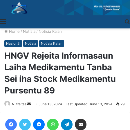
Menu
Home
/
Notísia
/
Notísia Kalan
Nasionál
Notísia
Notísia Kalan
HNGV Rejeita Informasaun
Laiha Medikamentu Tanba
Sei iha Stock Medikamentu
Pursentu 89
N. freitas
Send
June 13, 2024
Last Updated: June 13, 2024
29
an
email
Facebook
Twitter
Messenger
WhatsApp
Telegram
Share via Email