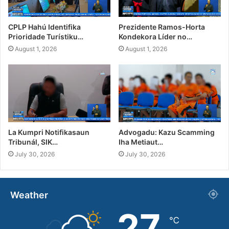
CPLP Hahú Identifika
Prezidente Ramos-Horta
Prioridade Turístiku…
Kondekora Líder no…
August 1, 2026
August 1, 2026
La Kumpri Notifikasaun
Advogadu: Kazu Scamming
Tribunál, SIK…
Iha Metiaut…
July 30, 2026
July 30, 2026
Weather
27
℃