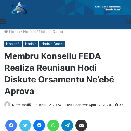
Menu
Home
/
Notísia
/
Notísia Dader
Nasionál
Notísia
Notísia Dader
Membru Konsellu FEDA
Realiza Reuniaun Hodi
Diskute Orsamentu Ne’ebé
Aprova
N. freitas
Send
April 12, 2024
Last Updated: April 12, 2024
35
an
email
Facebook
Twitter
Messenger
WhatsApp
Telegram
Share via Email