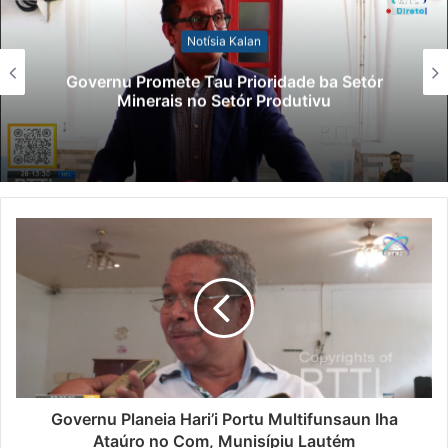
Notísia Kalan
Governu Promete Tau Prioridade ba Setór
Minerais no Setór Produtivu
Governu Planeia Hari’i Portu Multifunsaun Iha
Ataúro no Com, Munisípiu Lautém