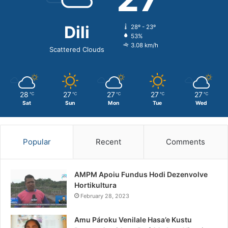
Dili
28º - 23º
53%
3.08 km/h
Scattered Clouds
28
27
27
27
27
℃
℃
℃
℃
℃
Sat
Sun
Mon
Tue
Wed
Popular
Recent
Comments
AMPM Apoiu Fundus Hodi Dezenvolve
Hortikultura
February 28, 2023
Amu Pároku Venilale Hasa’e Kustu