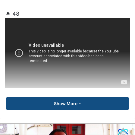
48
Show More