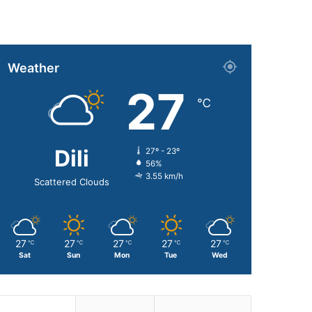
Weather
27
℃
Dili
27º - 23º
56%
3.55 km/h
Scattered Clouds
27
27
27
27
27
℃
℃
℃
℃
℃
Sat
Sun
Mon
Tue
Wed