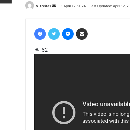
N. freitas
Send
April 12, 2024
Last Updated: April 12, 
an
email
Facebook
Twitter
Messenger
Share via Email
62