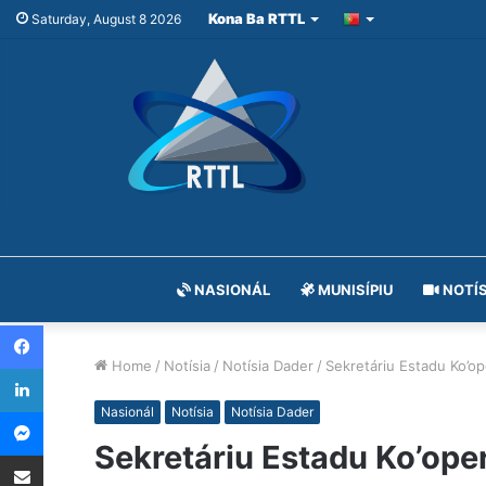
Kona Ba RTTL
Saturday, August 8 2026
NASIONÁL
MUNISÍPIU
NOTÍS
Facebook
Home
/
Notísia
/
Notísia Dader
/
Sekretáriu Estadu Ko’op
LinkedIn
Messenger
Nasionál
Notísia
Notísia Dader
Sekretáriu Estadu Ko’ope
Share via Email