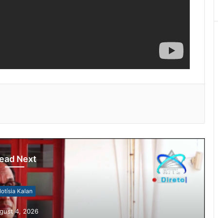
ead Next
otísia Kalan
gust 4, 2026