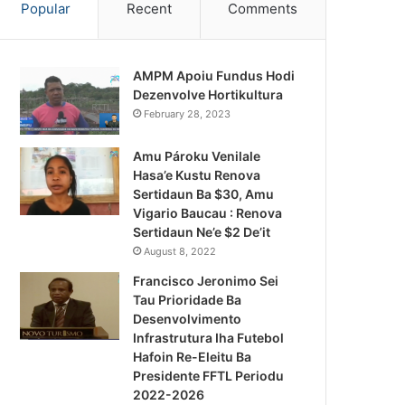
Popular
Recent
Comments
AMPM Apoiu Fundus Hodi
Dezenvolve Hortikultura
February 28, 2023
Amu Pároku Venilale
Hasa’e Kustu Renova
Sertidaun Ba $30, Amu
Vigario Baucau : Renova
Sertidaun Ne’e $2 De’it
August 8, 2022
Francisco Jeronimo Sei
Tau Prioridade Ba
Desenvolvimento
Infrastrutura Iha Futebol
Notísia Kalan
Hafoin Re-Eleitu Ba
Presidente FFTL Periodu
August 4, 2026
2022-2026