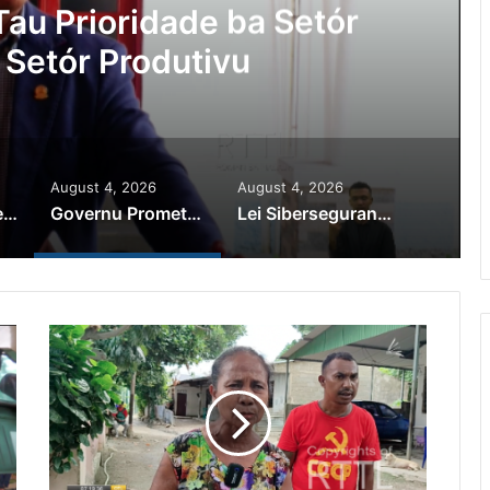
au Prioridade ba Setór
 Setór Produtivu
August 4, 2026
August 4, 2026
PR Horta Rekoñese Timoroan Sira Iha Diáspora Nia Kontribuisaun
Governu Promete Tau Prioridade ba Setór Minerais no Setór Produtivu
Lei Siberseguransa Ajuda Autoridade Polisiál Kaptura Autór Kriminozu ho Paradeiru Iha Estranjeiru