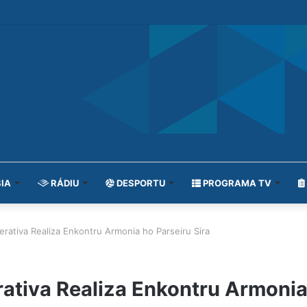
IA
RÁDIU
DESPORTU
PROGRAMA TV
erativa Realiza Enkontru Armonia ho Parseiru Sira
rativa Realiza Enkontru Armonia