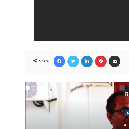
Facebook
Twitter
LinkedIn
Pinterest
Share via Email
Share
R
N
Au