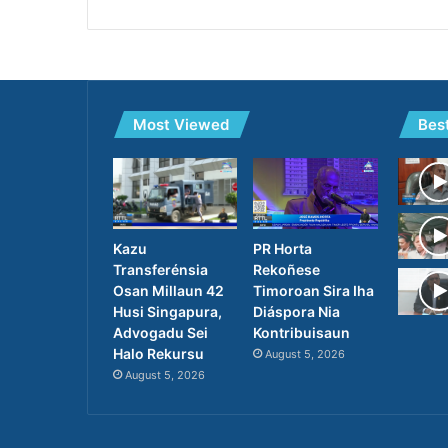
Most Viewed
Bes
PR Horta
Kazu
Rekoñese
Transferénsia
Timoroan Sira Iha
Osan Millaun 42
Diáspora Nia
Husi Singapura,
Kontribuisaun
Advogadu Sei
Halo Rekursu
August 5, 2026
August 5, 2026