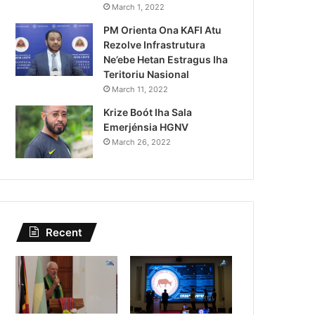
Lei Siberseguransa Ajuda Au
March 1, 2022
PM Orienta Ona KAFI Atu
Kaptura Autór Kriminozu h
Rezolve Infrastrutura
Estranjeiru
Ne’ebe Hetan Estragus Iha
Teritoriu Nasional
March 11, 2022
Krize Boót Iha Sala
Emerjénsia HGNV
March 26, 2022
Recent