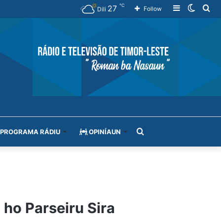
℃
27
Sidebar
Switch
Se
Follow
Dili
skin
for
Search
PROGRAMA RÁDIU
OPINÍAUN
for
 ho Parseiru Sira