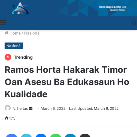
Menu
Home
/
Nasionál
Nasionál
Trending
Ramos Horta Hakarak Timor
Oan Asesu Ba Edukasaun Ho
Kualidade
N. freitas
Send
March 6, 2022
Last Updated: March 6, 2022
an
175
email
Facebook
Twitter
Messenger
WhatsApp
Telegram
Share via Email