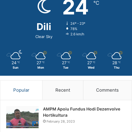
24
℃
Dili
24º - 23º
78%
2.6 km/h
Clear Sky
24
27
27
27
28
℃
℃
℃
℃
℃
Sun
Mon
Tue
Wed
Thu
Popular
Recent
Comments
AMPM Apoiu Fundus Hodi Dezenvolve
Hortikultura
February 28, 2023