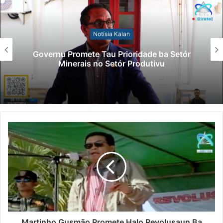
Notísia Kalan
Governu Promete Tau Prioridade ba Setór
Minerais no Setór Produtivu
Martinho Gusmão Promete Halo Revolusaun Ba