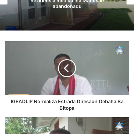
Rezidensia mediku iha Manusae
abandonadu
IGEADI.IP Normaliza Estrada Diresaun Oebaha Ba
Bitopa