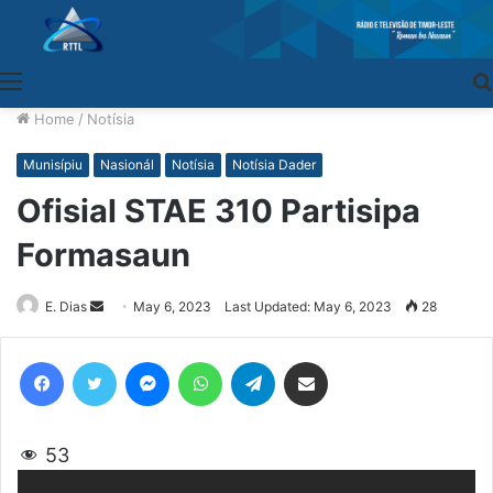
Menu
Home
/
Notísia
Munisípiu
Nasionál
Notísia
Notísia Dader
Ofisial STAE 310 Partisipa
Formasaun
E. Dias
Send
May 6, 2023
Last Updated: May 6, 2023
28
an
email
Facebook
Twitter
Messenger
WhatsApp
Telegram
Share via Email
53