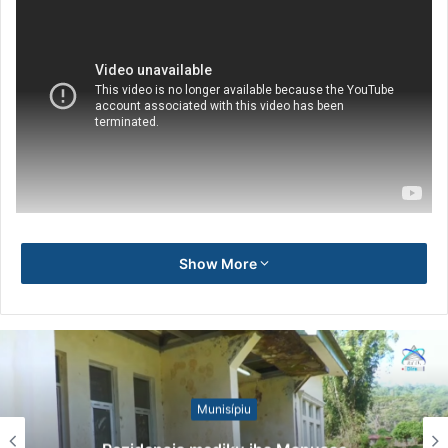
Show More
Munisípiu