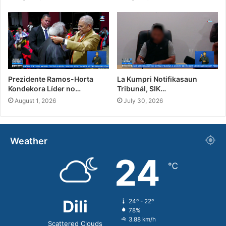
Prezidente Ramos-Horta
La Kumpri Notifikasaun
Kondekora Líder no…
Tribunál, SIK…
August 1, 2026
July 30, 2026
Weather
24
℃
Dili
24º - 22º
78%
3.88 km/h
Scattered Clouds