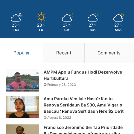
23
28
27
27
27
℃
℃
℃
℃
℃
Thu
Fri
Sat
Sun
Mon
Popular
Recent
Comments
AMPM Apoiu Fundus Hodi Dezenvolve
Hortikultura
February 28, 2023
Amu Pároku Venilale Hasa’e Kustu
Renova Sertidaun Ba $30, Amu Vigario
Baucau : Renova Sertidaun Ne’e $2 De’it
August 8, 2022
Francisco Jeronimo Sei Tau Prioridade
Ba Desenvolvimento Infrastrutura Iha