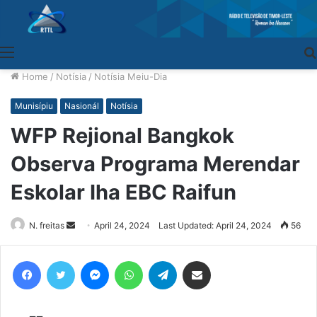
Menu
Home
/
Notísia
/
Notísia Meiu-Dia
Munisípiu
Nasionál
Notísia
WFP Rejional Bangkok
Observa Programa Merendar
Eskolar Iha EBC Raifun
N. freitas
Send
April 24, 2024
Last Updated: April 24, 2024
56
an
email
Facebook
Twitter
Messenger
WhatsApp
Telegram
Share via Email