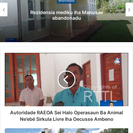
Munisípiu
Rezidensia mediku iha Manusae
abandonadu
Autoridade RAEOA Sei Halo Operasaun Ba Animal
Ne’ebé Sirkula Livre Iha Oecusse Ambeno