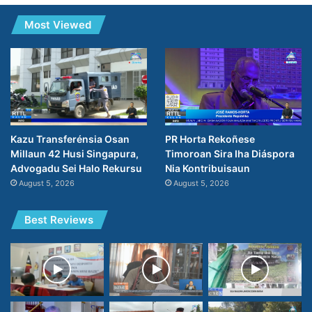
Most Viewed
PR Horta Rekoñese
Kazu Transferénsia Osan
Timoroan Sira Iha Diáspora
Millaun 42 Husi Singapura,
Nia Kontribuisaun
Advogadu Sei Halo Rekursu
August 5, 2026
August 5, 2026
Best Reviews