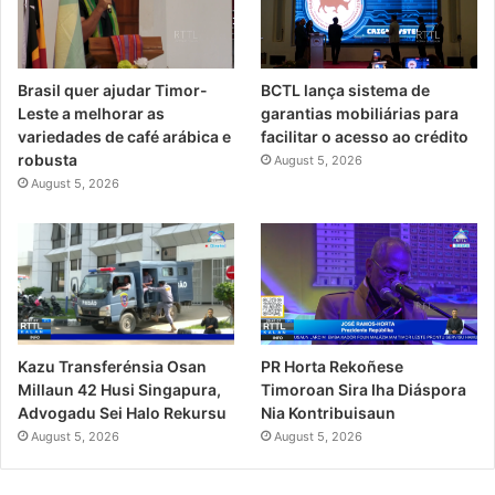
Brasil quer ajudar Timor-
BCTL lança sistema de
Leste a melhorar as
garantias mobiliárias para
variedades de café arábica e
facilitar o acesso ao crédito
robusta
August 5, 2026
August 5, 2026
PR Horta Rekoñese
Kazu Transferénsia Osan
Timoroan Sira Iha Diáspora
Millaun 42 Husi Singapura,
Nia Kontribuisaun
Advogadu Sei Halo Rekursu
August 5, 2026
August 5, 2026