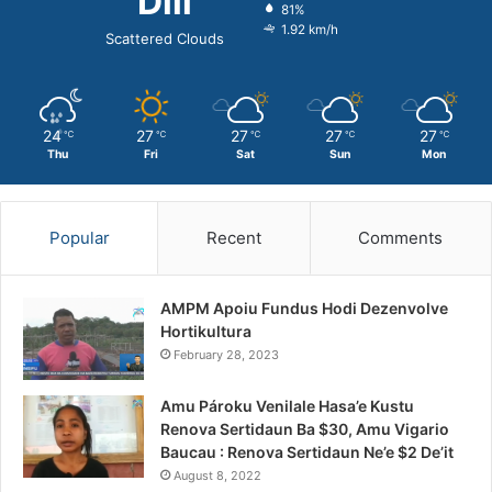
Dili
81%
1.92 km/h
Scattered Clouds
24
27
27
27
27
℃
℃
℃
℃
℃
Thu
Fri
Sat
Sun
Mon
Popular
Recent
Comments
AMPM Apoiu Fundus Hodi Dezenvolve
Hortikultura
February 28, 2023
Amu Pároku Venilale Hasa’e Kustu
Renova Sertidaun Ba $30, Amu Vigario
Baucau : Renova Sertidaun Ne’e $2 De’it
August 8, 2022