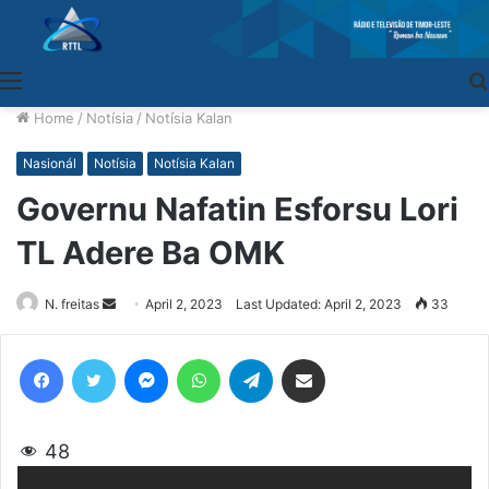
Menu
Home
/
Notísia
/
Notísia Kalan
Nasionál
Notísia
Notísia Kalan
Governu Nafatin Esforsu Lori
TL Adere Ba OMK
N. freitas
Send
April 2, 2023
Last Updated: April 2, 2023
33
an
email
Facebook
Twitter
Messenger
WhatsApp
Telegram
Share via Email
48