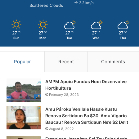
2.2 km/h
Scattered Clouds
27
27
27
27
27
℃
℃
℃
℃
℃
Sun
Mon
Tue
Wed
Thu
Popular
Recent
Comments
AMPM Apoiu Fundus Hodi Dezenvolve
Hortikultura
February 28, 2023
Amu Pároku Venilale Hasa’e Kustu
Renova Sertidaun Ba $30, Amu Vigario
Baucau : Renova Sertidaun Ne’e $2 De’it
August 8, 2022
Francisco Jeronimo Sei Tau Prioridade