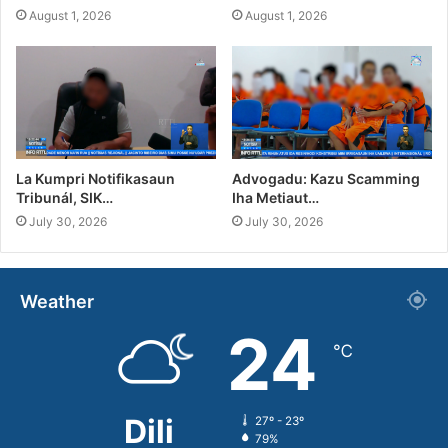
August 1, 2026
August 1, 2026
La Kumpri Notifikasaun
Advogadu: Kazu Scamming
Tribunál, SIK…
Iha Metiaut…
July 30, 2026
July 30, 2026
Weather
24
℃
Dili
27º - 23º
79%