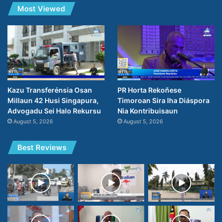
Most Viewed
PR Horta Rekoñese
Kazu Transferénsia Osan
Timoroan Sira Iha Diáspora
Millaun 42 Husi Singapura,
Nia Kontribuisaun
Advogadu Sei Halo Rekursu
August 5, 2026
August 5, 2026
Best Reviews