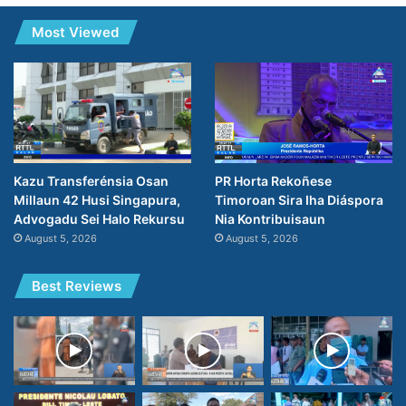
Most Viewed
PR Horta Rekoñese
Kazu Transferénsia Osan
Timoroan Sira Iha Diáspora
Millaun 42 Husi Singapura,
Nia Kontribuisaun
Advogadu Sei Halo Rekursu
August 5, 2026
August 5, 2026
Best Reviews