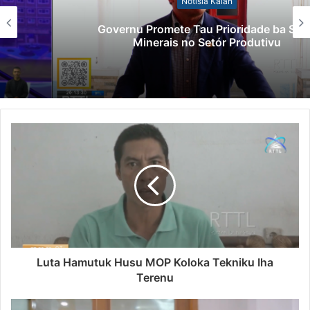
Notísia Kalan
Governu Promete Tau Prioridade ba Setór
Minerais no Setór Produtivu
Luta Hamutuk Husu MOP Koloka Tekniku Iha
Terenu