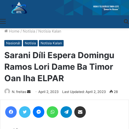
Menu
Home
/
Notísia
/
Notísia Kalan
Nasionál
Notísia
Notísia Kalan
Sarani Díli Espera Domingu
Ramos Lori Dame Ba Timor
Oan Iha ELPAR
N. freitas
Send
April 2, 2023
Last Updated: April 2, 2023
28
an
email
Facebook
Twitter
Messenger
WhatsApp
Telegram
Share via Email