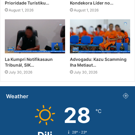
Prioridade Turístiku…
Kondekora Líder no…
August 1, 2026
August 1, 2026
La Kumpri Notifikasaun
Advogadu: Kazu Scamming
Tribunál, SIK…
Iha Metiaut…
July 30, 2026
July 30, 2026
Weather
28
℃
28º - 23º