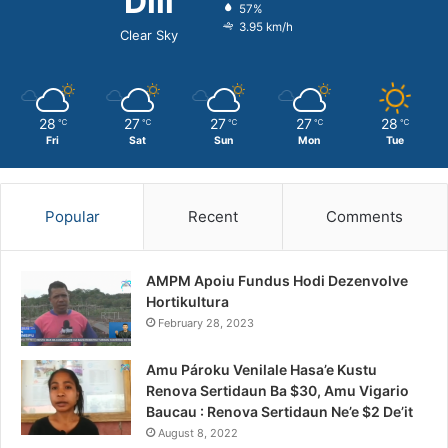
Dili
57%
3.95 km/h
Clear Sky
28
27
27
27
28
℃
℃
℃
℃
℃
Fri
Sat
Sun
Mon
Tue
Popular
Recent
Comments
AMPM Apoiu Fundus Hodi Dezenvolve
Hortikultura
February 28, 2023
Amu Pároku Venilale Hasa’e Kustu
Renova Sertidaun Ba $30, Amu Vigario
Baucau : Renova Sertidaun Ne’e $2 De’it
August 8, 2022