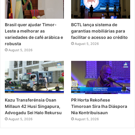
Brasil quer ajudar Timor-
BCTL lança sistema de
Leste a melhorar as
garantias mobiliárias para
variedades de café arábica e
facilitar o acesso ao crédito
robusta
August 5, 2026
August 5, 2026
PR Horta Rekoñese
Kazu Transferénsia Osan
Timoroan Sira Iha Diáspora
Millaun 42 Husi Singapura,
Nia Kontribuisaun
Advogadu Sei Halo Rekursu
August 5, 2026
August 5, 2026