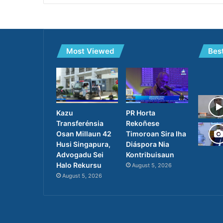
Most Viewed
Bes
PR Horta
Kazu
Rekoñese
Transferénsia
Timoroan Sira Iha
Osan Millaun 42
Diáspora Nia
Husi Singapura,
Kontribuisaun
Advogadu Sei
Halo Rekursu
August 5, 2026
August 5, 2026