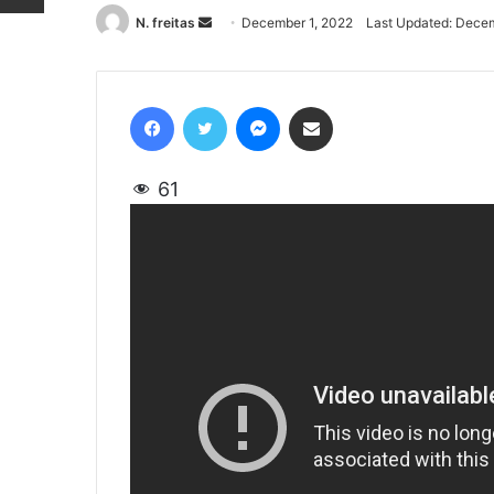
N. freitas
Send
December 1, 2022
Last Updated: Decem
an
email
Facebook
Twitter
Messenger
Share via Email
61