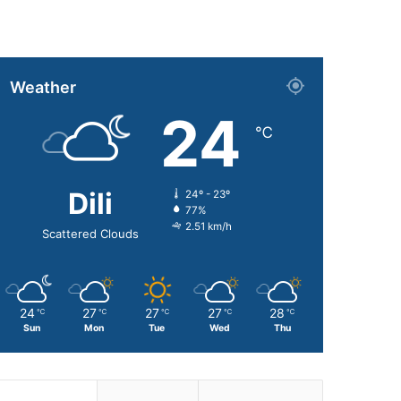
Weather
24
℃
Dili
24º - 23º
77%
2.51 km/h
Scattered Clouds
24
27
27
27
28
℃
℃
℃
℃
℃
Sun
Mon
Tue
Wed
Thu