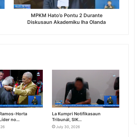
MPKM Hato’o Pontu 2 Durante
Diskusaun Akademiku Iha Olanda
 Ramos-Horta
La Kumpri Notifikasaun
Líder no…
Tribunál, SIK…
026
July 30, 2026