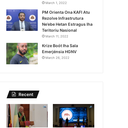
toridade Polisiál
Ka
March 1, 2022
PM Orienta Ona KAFI Atu
o Paradeiru Iha
Si
Rezolve Infrastrutura
Ne’ebe Hetan Estragus Iha
Teritoriu Nasional
March 11, 2022
Krize Boót Iha Sala
Emerjénsia HGNV
March 26, 2022
Recent