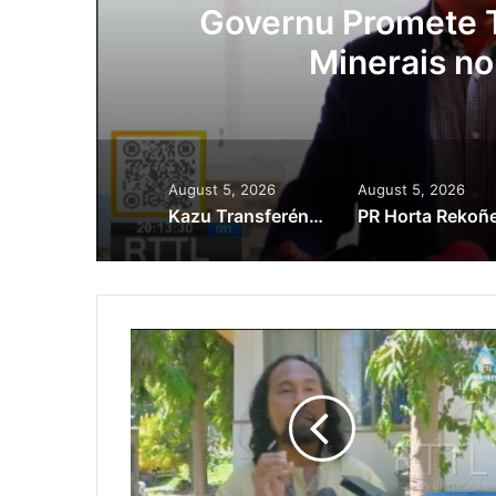
au Prioridade ba Setór
 Setór Produtivu
August 5, 2026
August 5, 2026
Kazu Transferénsia Osan Millaun 42 Husi Singapura, Advogadu Sei Halo Rekursu