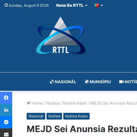
Kona Ba RTTL
Sunday, August 9 2026
NASIONÁL
MUNISÍPIU
NOTÍS
Facebook
Home
/
Notísia
/
Notísia Kalan
/
MEJD Sei Anunsia Rezul
LinkedIn
Messenger
Nasionál
Notísia
Notísia Kalan
MEJD Sei Anunsia Rezult
Share via Email