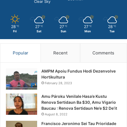
Clear Sky
28
27
27
27
28
℃
℃
℃
℃
℃
Fri
Sat
Sun
Mon
Tue
Popular
Recent
Comments
AMPM Apoiu Fundus Hodi Dezenvolve
Hortikultura
February 28, 2023
Amu Pároku Venilale Hasa’e Kustu
Renova Sertidaun Ba $30, Amu Vigario
Baucau : Renova Sertidaun Ne’e $2 De’it
August 8, 2022
Francisco Jeronimo Sei Tau Prioridade