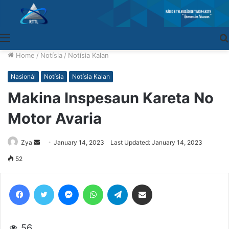
Menu
Home
/
Notísia
/
Notísia Kalan
Nasionál
Notísia
Notísia Kalan
Makina Inspesaun Kareta No
Motor Avaria
Zya
Send
January 14, 2023
Last Updated: January 14, 2023
an
52
email
Facebook
Twitter
Messenger
WhatsApp
Telegram
Share via Email
56