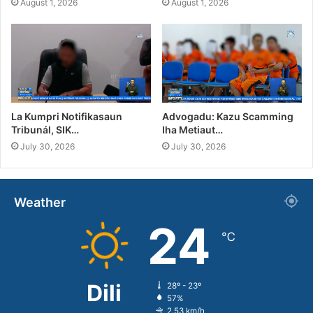
August 1, 2026
August 1, 2026
La Kumpri Notifikasaun
Advogadu: Kazu Scamming
Tribunál, SIK…
Iha Metiaut…
July 30, 2026
July 30, 2026
Weather
24
℃
Dili
28º - 23º
57%
2.53 km/h