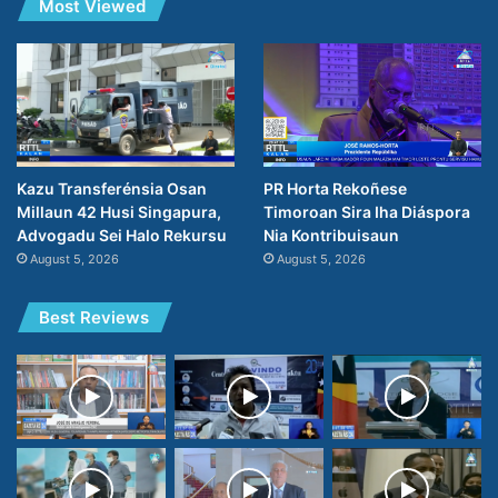
Most Viewed
PR Horta Rekoñese
Kazu Transferénsia Osan
Timoroan Sira Iha Diáspora
Millaun 42 Husi Singapura,
Nia Kontribuisaun
Advogadu Sei Halo Rekursu
August 5, 2026
August 5, 2026
Best Reviews