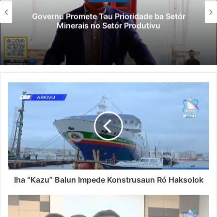
Governu Promete Tau Prioridade ba Setór
Minerais no Setór Produtivu
Iha “Kazu” Balun Impede Konstrusaun Ró Haksolok