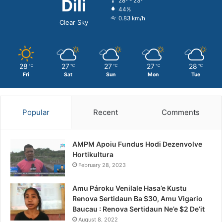
Dili
28º - 23º
44%
0.83 km/h
Clear Sky
28
27
27
27
28
℃
℃
℃
℃
℃
Fri
Sat
Sun
Mon
Tue
Popular
Recent
Comments
AMPM Apoiu Fundus Hodi Dezenvolve
Hortikultura
February 28, 2023
Amu Pároku Venilale Hasa’e Kustu
Renova Sertidaun Ba $30, Amu Vigario
Baucau : Renova Sertidaun Ne’e $2 De’it
August 8, 2022