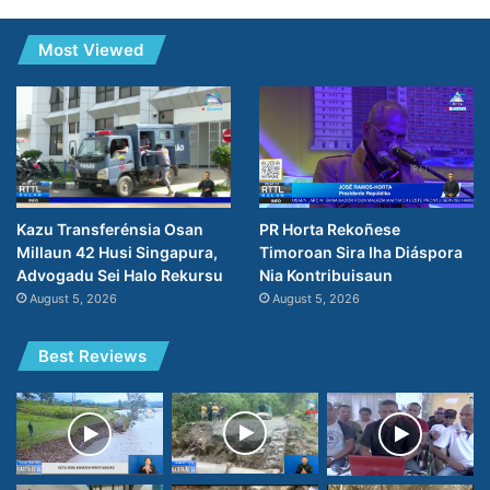
Most Viewed
PR Horta Rekoñese
Kazu Transferénsia Osan
Timoroan Sira Iha Diáspora
Millaun 42 Husi Singapura,
Nia Kontribuisaun
Advogadu Sei Halo Rekursu
August 5, 2026
August 5, 2026
Best Reviews