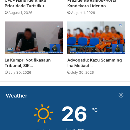
CPLP Hahú Identifika
Prezidente Ramos-Horta
Prioridade Turístiku…
Kondekora Líder no…
August 1, 2026
August 1, 2026
La Kumpri Notifikasaun
Advogadu: Kazu Scamming
Tribunál, SIK…
Iha Metiaut…
July 30, 2026
July 30, 2026
Weather
26
℃