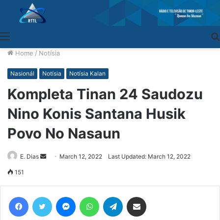
Menu
Home
/
Notísia
Nasionál
Notísia
Notísia Kalan
Kompleta Tinan 24 Saudozu
Nino Konis Santana Husik
Povo No Nasaun
E. Dias
Send
March 12, 2022
Last Updated: March 12, 2022
an
151
email
Facebook
Twitter
Messenger
WhatsApp
Telegram
Share via Email