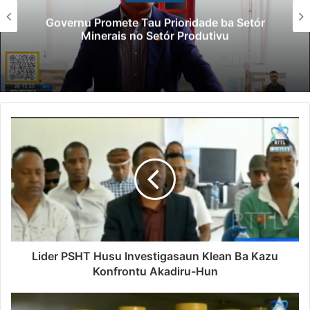
Lei Siberseguransa Ajuda Autor
a Setór
Polisiál Kaptura Autór Krimino
u
Paradeiru Iha Estranjeiru
Lider PSHT Husu Investigasaun Klean Ba Kazu
Konfrontu Akadiru-Hun