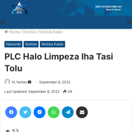
Menu
Home
/
Notísia
/
Notísia Kalan
Nasionál
Notísia
Notísia Kalan
PLC Halo Limpeza Iha Tasi
Tolu
N. freitas
Send
September 8, 2022
an
Last Updated: September 8, 2022
38
email
Facebook
Twitter
Messenger
WhatsApp
Telegram
Share via Email
53