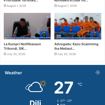
Prioridade Turístiku…
Kondekora Líder no…
August 1, 2026
August 1, 2026
La Kumpri Notifikasaun
Advogadu: Kazu Scamming
Tribunál, SIK…
Iha Metiaut…
July 30, 2026
July 30, 2026
Weather
27
℃
Dili
27º - 23º
62%