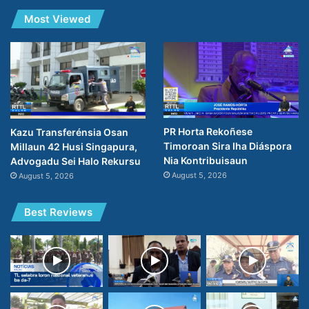
Most Viewed
PR Horta Rekoñese
Kazu Transferénsia Osan
Timoroan Sira Iha Diáspora
Millaun 42 Husi Singapura,
Nia Kontribuisaun
Advogadu Sei Halo Rekursu
August 5, 2026
August 5, 2026
Best Reviews