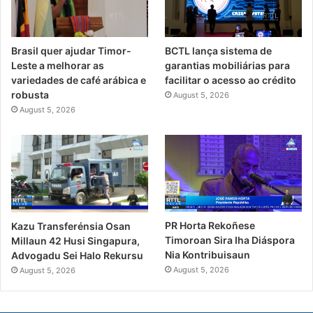
Brasil quer ajudar Timor-
BCTL lança sistema de
Leste a melhorar as
garantias mobiliárias para
variedades de café arábica e
facilitar o acesso ao crédito
robusta
August 5, 2026
August 5, 2026
PR Horta Rekoñese
Kazu Transferénsia Osan
Timoroan Sira Iha Diáspora
Millaun 42 Husi Singapura,
Nia Kontribuisaun
Advogadu Sei Halo Rekursu
August 5, 2026
August 5, 2026