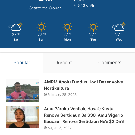
3.43 km/h
Scattered Clouds
27
27
27
27
27
℃
℃
℃
℃
℃
Sat
Sun
Mon
Tue
Wed
Popular
Recent
Comments
AMPM Apoiu Fundus Hodi Dezenvolve
Hortikultura
February 28, 2023
Amu Pároku Venilale Hasa’e Kustu
Renova Sertidaun Ba $30, Amu Vigario
Baucau : Renova Sertidaun Ne’e $2 De’it
August 8, 2022