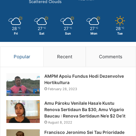
Scattered Clouds
28
27
27
27
28
℃
℃
℃
℃
℃
Fri
Sat
Sun
Mon
Tue
Popular
Recent
Comments
AMPM Apoiu Fundus Hodi Dezenvolve
Hortikultura
February 28, 2023
Amu Pároku Venilale Hasa’e Kustu
Renova Sertidaun Ba $30, Amu Vigario
Baucau : Renova Sertidaun Ne’e $2 De’it
August 8, 2022
Francisco Jeronimo Sei Tau Prioridade