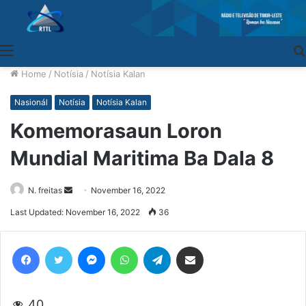
Menu
Home
/
Notísia
/
Notísia Kalan
Nasionál
Notísia
Notísia Kalan
Komemorasaun Loron
Mundial Maritima Ba Dala 8
N. freitas
Send
November 16, 2022
an
Last Updated: November 16, 2022
36
email
Facebook
Twitter
Messenger
WhatsApp
Telegram
Share via Email
40