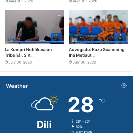
August 1, 2026
August 1, 2026
La Kumpri Notifikasaun
Advogadu: Kazu Scamming
Tribunál, SIK…
Iha Metiaut…
July 30, 2026
July 30, 2026
Weather
28
℃
Dili
28º - 23º
62%
4.02 km/h