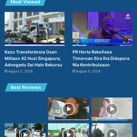
Most Viewed
PR Horta Rekoñese
Kazu Transferénsia Osan
Timoroan Sira Iha Diáspora
Millaun 42 Husi Singapura,
Nia Kontribuisaun
Advogadu Sei Halo Rekursu
August 5, 2026
August 5, 2026
Best Reviews