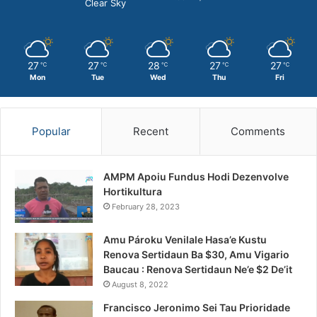
Clear Sky
27
27
28
27
27
℃
℃
℃
℃
℃
Mon
Tue
Wed
Thu
Fri
Popular
Recent
Comments
AMPM Apoiu Fundus Hodi Dezenvolve
Hortikultura
February 28, 2023
Amu Pároku Venilale Hasa’e Kustu
Renova Sertidaun Ba $30, Amu Vigario
Baucau : Renova Sertidaun Ne’e $2 De’it
August 8, 2022
Francisco Jeronimo Sei Tau Prioridade