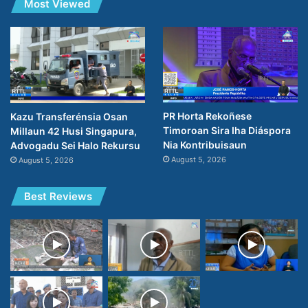
Most Viewed
PR Horta Rekoñese
Kazu Transferénsia Osan
Timoroan Sira Iha Diáspora
Millaun 42 Husi Singapura,
Nia Kontribuisaun
Advogadu Sei Halo Rekursu
August 5, 2026
August 5, 2026
Best Reviews