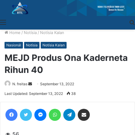
Menu
Home
/
Notísia
/
Notísia Kalan
Nasionál
Notísia
Notísia Kalan
MEJD Produs Ona Kaderneta
Rihun 40
N. freitas
Send
September 13, 2022
an
Last Updated: September 13, 2022
38
email
Facebook
Twitter
Messenger
WhatsApp
Telegram
Share via Email
56