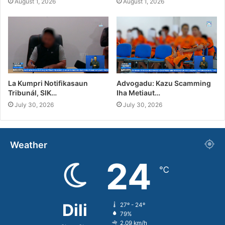
August 1, 2026
August 1, 2026
La Kumpri Notifikasaun
Advogadu: Kazu Scamming
Tribunál, SIK…
Iha Metiaut…
July 30, 2026
July 30, 2026
Weather
24
℃
Dili
27º - 24º
79%
2.09 km/h