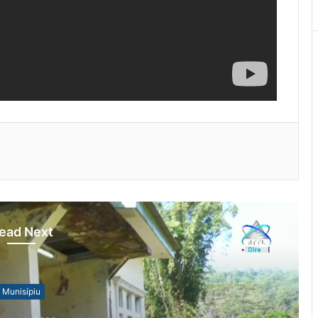
ead Next
Munisípiu