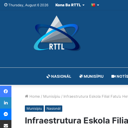
Kona Ba RTTL
Thursday, August 6 2026
NASIONÁL
MUNISÍPIU
NOTÍS
Facebook
Home
/
Munisípiu
/
Infraestrutura Eskola Filial Fatu’u 
LinkedIn
Messenger
Munisípiu
Nasionál
Infraestrutura Eskola Fil
Share via Email