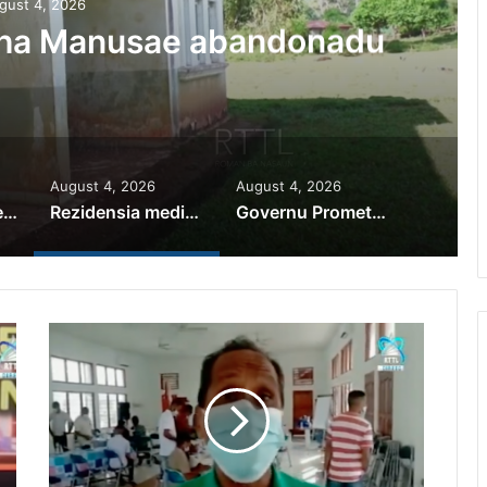
gust 4, 2026
iha Manusae abandonadu
August 4, 2026
August 4, 2026
PR Horta Rekoñese Timoroan Sira Iha Diáspora Nia Kontribuisaun
Rezidensia mediku iha Manusae abandonadu
Governu Promete Tau Prioridade ba Setór Minerais no Setór Produtivu