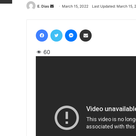
E. Dias
Send
March 15, 2022
Last Updated: March 15, 
an
email
Facebook
Twitter
Messenger
Share via Email
60