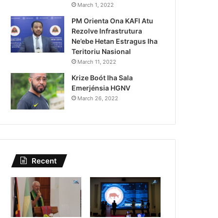
Governu Promete Tau Prio
March 1, 2022
PM Orienta Ona KAFI Atu
Minerais no Setór P
Rezolve Infrastrutura
Ne’ebe Hetan Estragus Iha
Teritoriu Nasional
March 11, 2022
Krize Boót Iha Sala
Emerjénsia HGNV
March 26, 2022
Recent