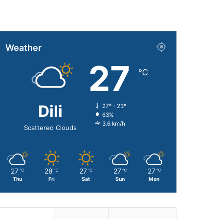
Weather
27
℃
Dili
27º - 23º
63%
3.6 km/h
Scattered Clouds
27
28
27
27
27
℃
℃
℃
℃
℃
Thu
Fri
Sat
Sun
Mon