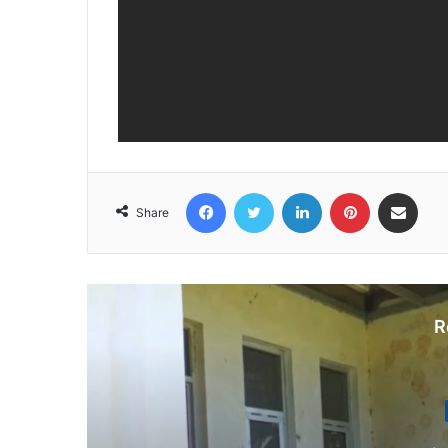
Facebook
Twitter
LinkedIn
Pinterest
Share via Email
Share
R