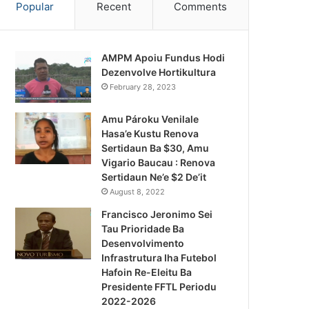
Popular
Recent
Comments
AMPM Apoiu Fundus Hodi
Dezenvolve Hortikultura
February 28, 2023
Amu Pároku Venilale
Hasa’e Kustu Renova
Sertidaun Ba $30, Amu
Vigario Baucau : Renova
Sertidaun Ne’e $2 De’it
August 8, 2022
Francisco Jeronimo Sei
Tau Prioridade Ba
Desenvolvimento
Infrastrutura Iha Futebol
Notísia Kalan
Hafoin Re-Eleitu Ba
Presidente FFTL Periodu
August 4, 2026
2022-2026