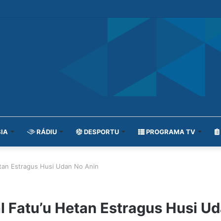
IA
RÁDIU
DESPORTU
PROGRAMA TV
Hetan Estragus Husi Udan No Anin
ial Fatu’u Hetan Estragus Husi U