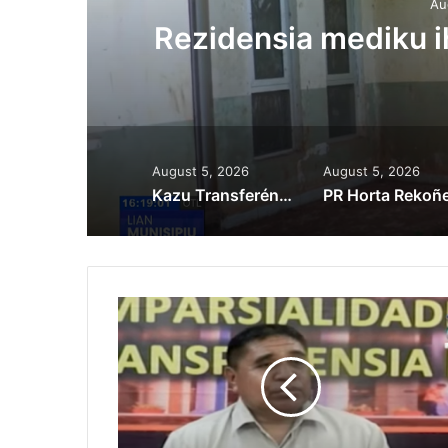
Au
ora
Rezidensia mediku 
August 5, 2026
August 5, 2026
Kazu Transferénsia Osan Millaun 42 Husi Singapura, Advogadu Sei Halo Rekursu