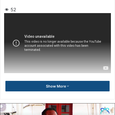
52
Show More