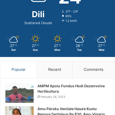
Dili
27º - 23º
65%
1.2 km/h
Scattered Clouds
27
27
27
28
27
℃
℃
℃
℃
℃
Sat
Sun
Mon
Tue
Wed
Popular
Recent
Comments
AMPM Apoiu Fundus Hodi Dezenvolve
Hortikultura
February 28, 2023
Amu Pároku Venilale Hasa’e Kustu
Renova Sertidaun Ba $30, Amu Vigario