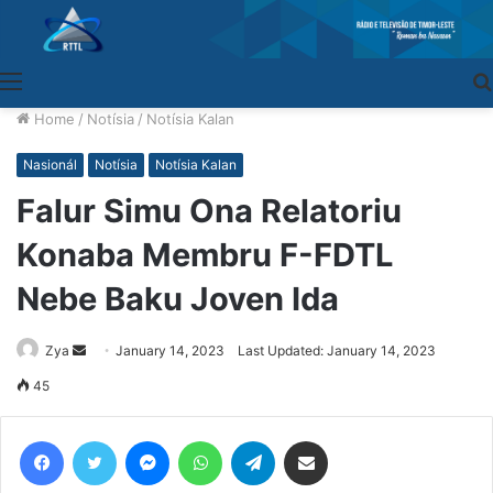
Menu
Home
/
Notísia
/
Notísia Kalan
Nasionál
Notísia
Notísia Kalan
Falur Simu Ona Relatoriu
Konaba Membru F-FDTL
Nebe Baku Joven Ida
Zya
Send
January 14, 2023
Last Updated: January 14, 2023
an
45
email
Facebook
Twitter
Messenger
WhatsApp
Telegram
Share via Email