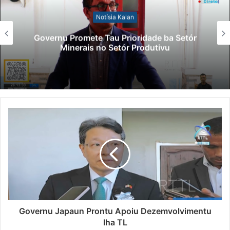
Notísia Kalan
Governu Promete Tau Prioridade ba Setór
Minerais no Setór Produtivu
Governu Japaun Prontu Apoiu Dezemvolvimentu
Iha TL