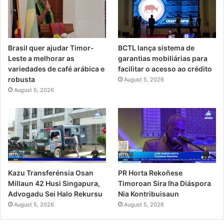
Brasil quer ajudar Timor-
BCTL lança sistema de
Leste a melhorar as
garantias mobiliárias para
variedades de café arábica e
facilitar o acesso ao crédito
robusta
August 5, 2026
August 5, 2026
PR Horta Rekoñese
Kazu Transferénsia Osan
Timoroan Sira Iha Diáspora
Millaun 42 Husi Singapura,
Nia Kontribuisaun
Advogadu Sei Halo Rekursu
August 5, 2026
August 5, 2026