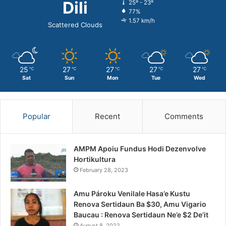
Dili
25º - 23º
77%
1.57 km/h
Scattered Clouds
25
27
27
27
27
℃
℃
℃
℃
℃
Sat
Sun
Mon
Tue
Wed
Popular
Recent
Comments
AMPM Apoiu Fundus Hodi Dezenvolve
Hortikultura
February 28, 2023
Amu Pároku Venilale Hasa’e Kustu
Renova Sertidaun Ba $30, Amu Vigario
Baucau : Renova Sertidaun Ne’e $2 De’it
August 8, 2022