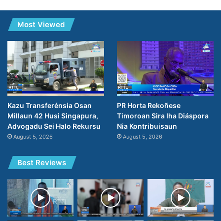
Most Viewed
PR Horta Rekoñese
Kazu Transferénsia Osan
Timoroan Sira Iha Diáspora
Millaun 42 Husi Singapura,
Nia Kontribuisaun
Advogadu Sei Halo Rekursu
August 5, 2026
August 5, 2026
Best Reviews