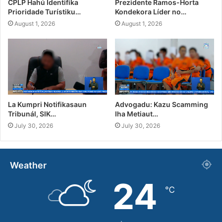
CPLP Hahú Identifika
Prezidente Ramos-Horta
Prioridade Turístiku…
Kondekora Líder no…
August 1, 2026
August 1, 2026
La Kumpri Notifikasaun
Advogadu: Kazu Scamming
Tribunál, SIK…
Iha Metiaut…
July 30, 2026
July 30, 2026
Weather
24
℃