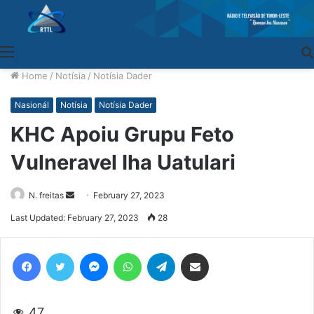
Menu
Home
/
Notísia
/
Notísia Dader
Nasionál
Notísia
Notísia Dader
KHC Apoiu Grupu Feto
Vulneravel Iha Uatulari
N. freitas
Send
February 27, 2023
an
Last Updated: February 27, 2023
28
email
Facebook
Twitter
Messenger
WhatsApp
Telegram
Share via Email
47