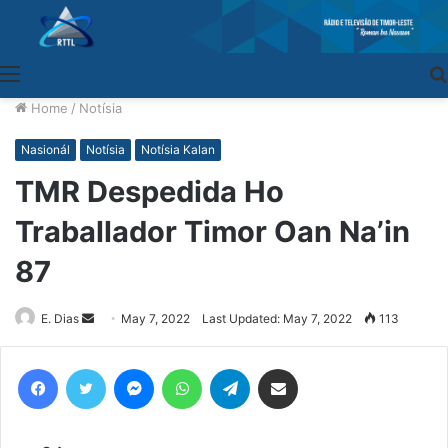
Menu
Home
/
Notísia
Nasionál
Notísia
Notísia Kalan
TMR Despedida Ho
Traballador Timor Oan Na’in
87
E. Dias
Send
May 7, 2022
Last Updated: May 7, 2022
113
an
email
Facebook
Twitter
Messenger
WhatsApp
Telegram
Share via Email