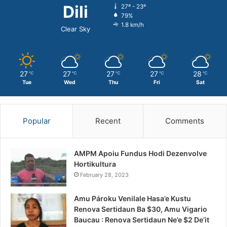
Dili
27º - 23º
79%
1.8 km/h
Clear Sky
27
27
27
27
28
℃
℃
℃
℃
℃
Tue
Wed
Thu
Fri
Sat
Popular
Recent
Comments
AMPM Apoiu Fundus Hodi Dezenvolve
Hortikultura
February 28, 2023
Amu Pároku Venilale Hasa’e Kustu
Renova Sertidaun Ba $30, Amu Vigario
Baucau : Renova Sertidaun Ne’e $2 De’it