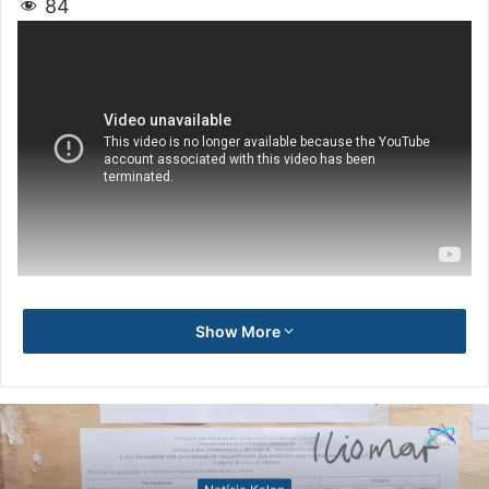
84
Show More