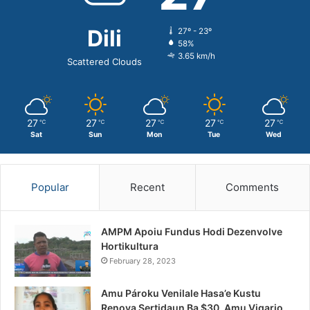
Dili
27º - 23º
58%
3.65 km/h
Scattered Clouds
27
27
27
27
27
℃
℃
℃
℃
℃
Sat
Sun
Mon
Tue
Wed
Popular
Recent
Comments
AMPM Apoiu Fundus Hodi Dezenvolve
Hortikultura
February 28, 2023
Amu Pároku Venilale Hasa’e Kustu
Renova Sertidaun Ba $30, Amu Vigario