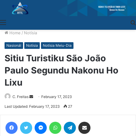
Menu
Home
/
Notísia
Nasionál
Notísia
Notísia Meiu-Dia
Sitiu Turistiku São João
Paulo Segundu Nakonu Ho
Lixu
C. Freitas
Send
February 17, 2023
an
Last Updated: February 17, 2023
27
email
Facebook
Twitter
Messenger
WhatsApp
Telegram
Share via Email