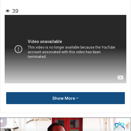
39
Show More