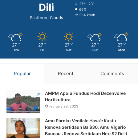
Dili
27º - 23º
65%
3.14 km/h
Scattered Clouds
27
27
27
27
27
℃
℃
℃
℃
℃
Thu
Fri
Sat
Sun
Mon
Popular
Recent
Comments
AMPM Apoiu Fundus Hodi Dezenvolve
Hortikultura
February 28, 2023
Amu Pároku Venilale Hasa’e Kustu
Renova Sertidaun Ba $30, Amu Vigario
Baucau : Renova Sertidaun Ne’e $2 De’it