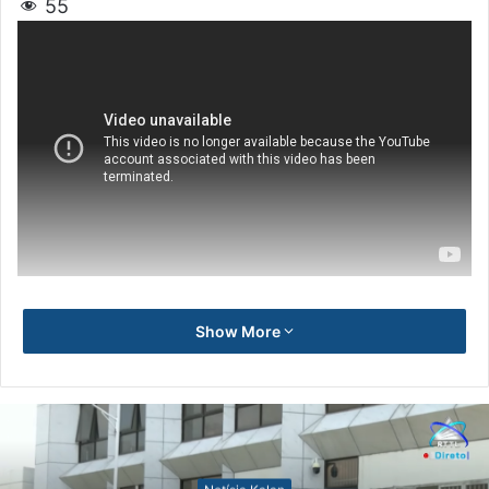
55
Show More