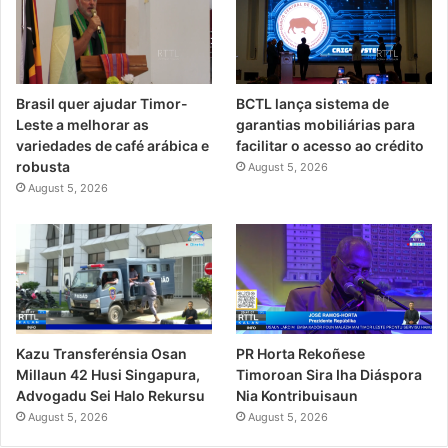
Brasil quer ajudar Timor-
BCTL lança sistema de
Leste a melhorar as
garantias mobiliárias para
variedades de café arábica e
facilitar o acesso ao crédito
robusta
August 5, 2026
August 5, 2026
PR Horta Rekoñese
Kazu Transferénsia Osan
Timoroan Sira Iha Diáspora
Millaun 42 Husi Singapura,
Nia Kontribuisaun
Advogadu Sei Halo Rekursu
August 5, 2026
August 5, 2026