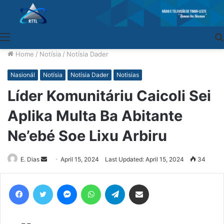
Menu
Home
/
Notísia
/
Notísia Dader
Nasionál
Notísia
Notísia Dader
Notisias
Líder Komunitáriu Caicoli Sei
Aplika Multa Ba Abitante
Ne’ebé Soe Lixu Arbiru
E. Dias
Send
April 15, 2024
Last Updated: April 15, 2024
34
an
email
Facebook
Twitter
Messenger
WhatsApp
Telegram
Share via Email