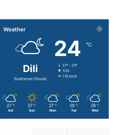
Weather
24
℃
Dili
27º - 23º
70%
1.16 km/h
Scattered Clouds
27
27
27
28
28
℃
℃
℃
℃
℃
Sat
Sun
Mon
Tue
Wed