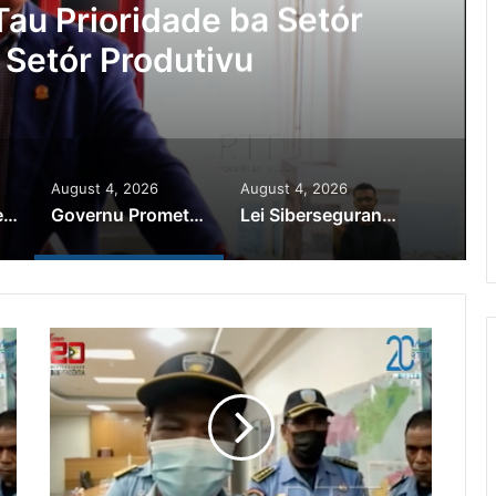
au Prioridade ba Setór
 Setór Produtivu
August 4, 2026
August 4, 2026
PR Horta Rekoñese Timoroan Sira Iha Diáspora Nia Kontribuisaun
Governu Promete Tau Prioridade ba Setór Minerais no Setór Produtivu
Lei Siberseguransa Ajuda Autoridade Polisiál Kaptura Autór Kriminozu ho Paradeiru Iha Estranjeiru