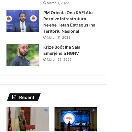
Lei Siberseguransa Ajuda Au
March 1, 2022
PM Orienta Ona KAFI Atu
Kaptura Autór Kriminozu h
Rezolve Infrastrutura
Estranjeiru
Ne’ebe Hetan Estragus Iha
Teritoriu Nasional
March 11, 2022
Krize Boót Iha Sala
Emerjénsia HGNV
March 26, 2022
Recent