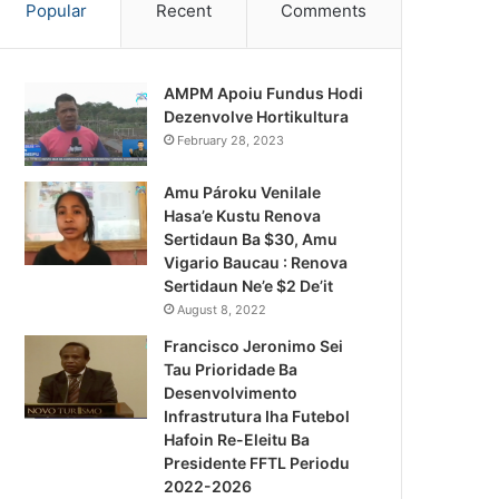
Popular
Recent
Comments
AMPM Apoiu Fundus Hodi
Dezenvolve Hortikultura
February 28, 2023
Amu Pároku Venilale
Hasa’e Kustu Renova
Sertidaun Ba $30, Amu
Vigario Baucau : Renova
Sertidaun Ne’e $2 De’it
August 8, 2022
Francisco Jeronimo Sei
Tau Prioridade Ba
Desenvolvimento
Infrastrutura Iha Futebol
Notísia Kalan
Hafoin Re-Eleitu Ba
Presidente FFTL Periodu
August 4, 2026
2022-2026