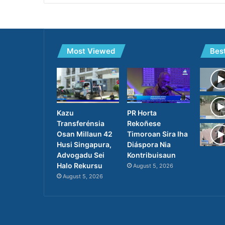
Most Viewed
Bes
PR Horta
Kazu
Rekoñese
Transferénsia
Timoroan Sira Iha
Osan Millaun 42
Diáspora Nia
Husi Singapura,
Kontribuisaun
Advogadu Sei
Halo Rekursu
August 5, 2026
August 5, 2026