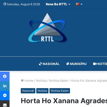
Kona Ba RTTL
Saturday, August 8 2026
NASIONÁL
MUNISÍPIU
NOTÍS
Facebook
Home
/
Notísia
/
Notísia Kalan
/
Horta Ho Xanana Agrades
LinkedIn
Messenger
Nasionál
Notísia
Notísia Kalan
Horta Ho Xanana Agradese
Share via Email