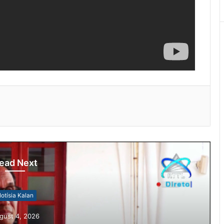
ead Next
otísia Kalan
gust 4, 2026