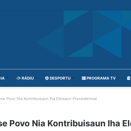
IA
RÁDIU
DESPORTU
PROGRAMA TV
e Povo Nia Kontribuisaun Iha Eleisaun Preseidensial
 Povo Nia Kontribuisaun Iha El