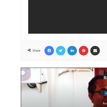
Facebook
Twitter
LinkedIn
Pinterest
Share via Email
Share
R
N
Au