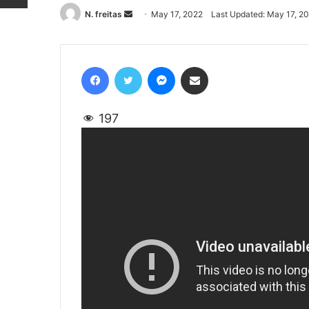
N. freitas
Send
May 17, 2022
Last Updated: May 17, 2
an
email
Facebook
Twitter
Messenger
Share via Email
197