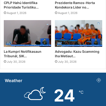
CPLP Hahú Identifika
Prezidente Ramos-Horta
Prioridade Turístiku…
Kondekora Líder no…
August 1, 2026
August 1, 2026
La Kumpri Notifikasaun
Advogadu: Kazu Scamming
Tribunál, SIK…
Iha Metiaut…
July 30, 2026
July 30, 2026
Weather
24
℃