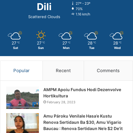
Dili
27º - 23º
70%
1.16 km/h
Scattered Clouds
27
27
27
28
28
℃
℃
℃
℃
℃
Sat
Sun
Mon
Tue
Wed
Popular
Recent
Comments
AMPM Apoiu Fundus Hodi Dezenvolve
Hortikultura
February 28, 2023
Amu Pároku Venilale Hasa’e Kustu
Renova Sertidaun Ba $30, Amu Vigario
Baucau : Renova Sertidaun Ne’e $2 De’it