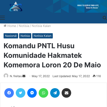
Menu
Home
/
Notísia
/
Notísia Kalan
Nasionál
Notísia
Notísia Kalan
Komandu PNTL Husu
Komunidade Hakmatek
Komemora Loron 20 De Maio
N. freitas
Send
May 17, 2022
Last Updated: May 17, 2022
116
an
email
Facebook
Twitter
Messenger
WhatsApp
Telegram
Share via Email