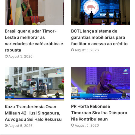
Brasil quer ajudar Timor-
BCTL lança sistema de
Leste a melhorar as
garantias mobiliárias para
variedades de café arábica e
facilitar o acesso ao crédito
robusta
August 5, 2026
August 5, 2026
PR Horta Rekoñese
Kazu Transferénsia Osan
Timoroan Sira Iha Diáspora
Millaun 42 Husi Singapura,
Nia Kontribuisaun
Advogadu Sei Halo Rekursu
August 5, 2026
August 5, 2026