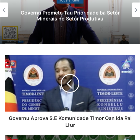
Governu Promete Tau Prioridade ba Setór
Minerais no Setór Produtivu
Governu Aprova S.E Komunidade Timor Oan Ida Rai
Li’ur