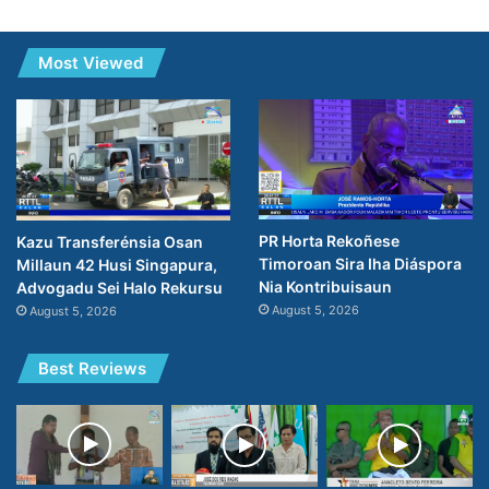
Most Viewed
PR Horta Rekoñese
Kazu Transferénsia Osan
Timoroan Sira Iha Diáspora
Millaun 42 Husi Singapura,
Nia Kontribuisaun
Advogadu Sei Halo Rekursu
August 5, 2026
August 5, 2026
Best Reviews