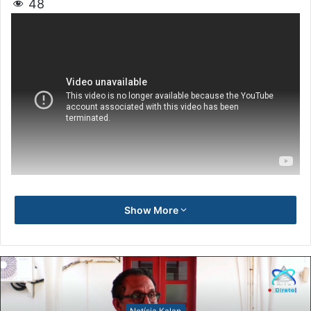
48
Show More
Notísia Kalan