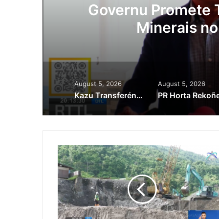
Lei Siberseguransa 
Kaptura Autór Kri
Est
August 5, 2026
August 5, 2026
Kazu Transferénsia Osan Millaun 42 Husi Singapura, Advogadu Sei Halo Rekursu