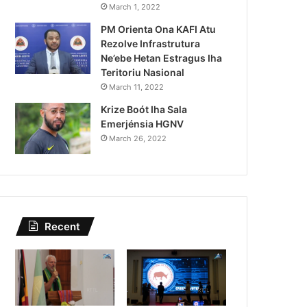
Kazu Transferénsia Osan M
March 1, 2022
PM Orienta Ona KAFI Atu
Singapura, Advogadu Sei
Rezolve Infrastrutura
Ne’ebe Hetan Estragus Iha
Teritoriu Nasional
March 11, 2022
Krize Boót Iha Sala
Emerjénsia HGNV
March 26, 2022
Recent