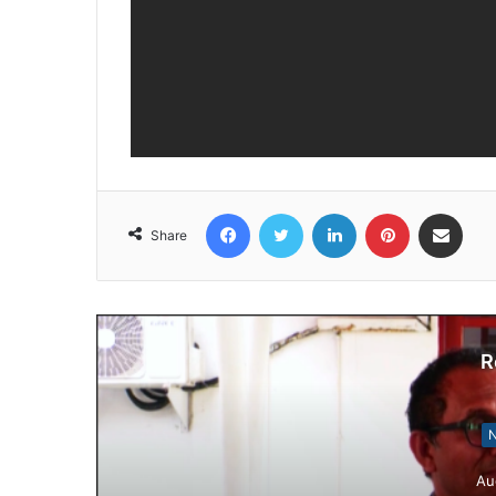
Facebook
Twitter
LinkedIn
Pinterest
Share via Email
Share
R
N
Au