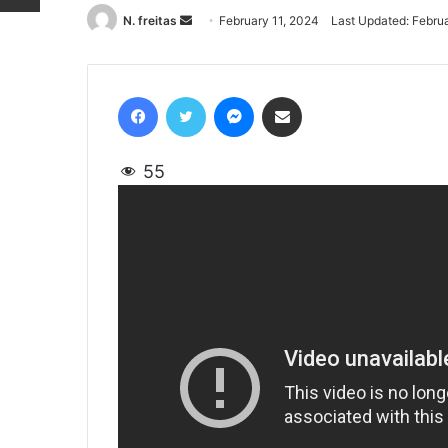
N. freitas
Send
February 11, 2024
Last Updated: Februa
an
email
Facebook
Twitter
Messenger
Share via Email
55