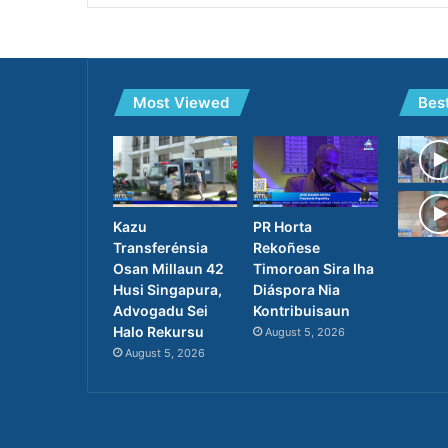
Most Viewed
Bes
PR Horta
Kazu
Rekoñese
Transferénsia
Timoroan Sira Iha
Osan Millaun 42
Diáspora Nia
Husi Singapura,
Kontribuisaun
Advogadu Sei
Halo Rekursu
August 5, 2026
August 5, 2026