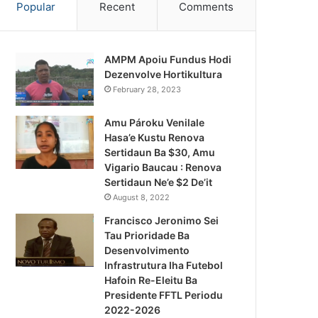
Popular
Recent
Comments
AMPM Apoiu Fundus Hodi
Dezenvolve Hortikultura
February 28, 2023
Amu Pároku Venilale
Hasa’e Kustu Renova
Sertidaun Ba $30, Amu
Vigario Baucau : Renova
Sertidaun Ne’e $2 De’it
August 8, 2022
Francisco Jeronimo Sei
Tau Prioridade Ba
Desenvolvimento
Infrastrutura Iha Futebol
Notísia Kalan
Hafoin Re-Eleitu Ba
Presidente FFTL Periodu
August 5, 2026
2022-2026