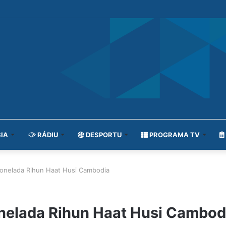
IA
RÁDIU
DESPORTU
PROGRAMA TV
onelada Rihun Haat Husi Cambodia
nelada Rihun Haat Husi Cambod