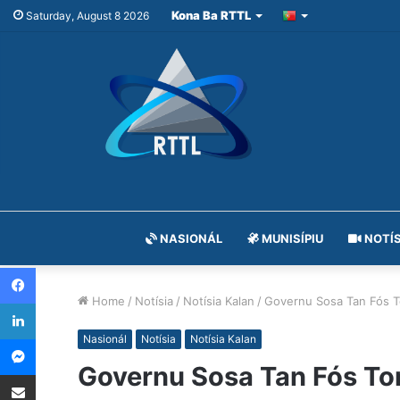
Kona Ba RTTL
Saturday, August 8 2026
NASIONÁL
MUNISÍPIU
NOTÍS
Facebook
Home
/
Notísia
/
Notísia Kalan
/
Governu Sosa Tan Fós T
LinkedIn
Messenger
Nasionál
Notísia
Notísia Kalan
Governu Sosa Tan Fós To
Share via Email