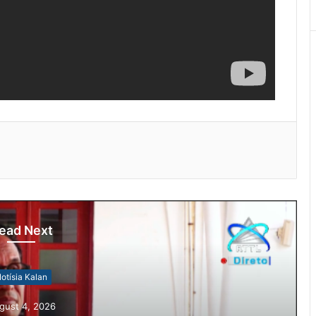
ead Next
otísia Kalan
gust 4, 2026