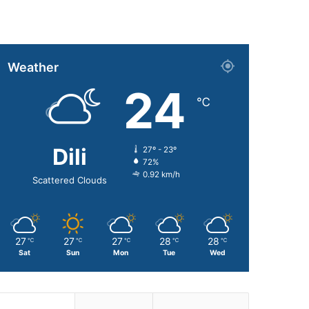
Weather
24
℃
Dili
27º - 23º
72%
0.92 km/h
Scattered Clouds
27
27
27
28
28
℃
℃
℃
℃
℃
Sat
Sun
Mon
Tue
Wed