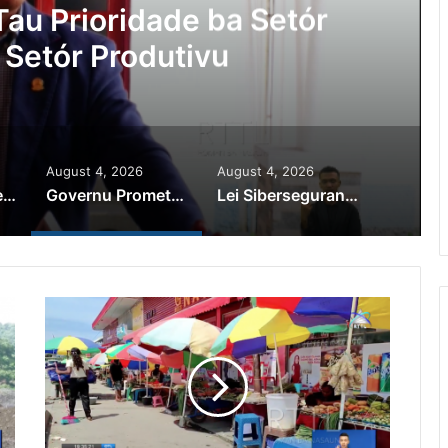
Ajuda Autoridade Polisiál
minozu ho Paradeiru Iha
ranjeiru
August 4, 2026
August 4, 2026
PR Horta Rekoñese Timoroan Sira Iha Diáspora Nia Kontribuisaun
Governu Promete Tau Prioridade ba Setór Minerais no Setór Produtivu
Lei Siberseguransa Ajuda Autoridade Polisiál Kaptura Autór Kriminozu ho Paradeiru Iha Estranjeiru