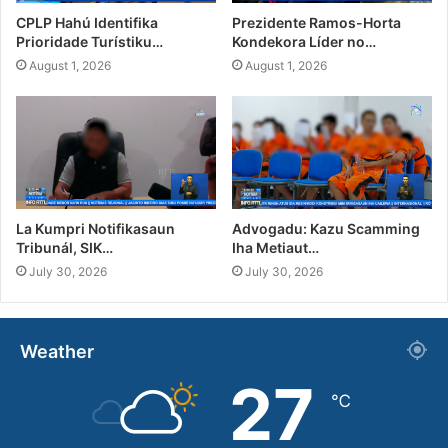
CPLP Hahú Identifika
Prezidente Ramos-Horta
Prioridade Turístiku…
Kondekora Líder no…
August 1, 2026
August 1, 2026
La Kumpri Notifikasaun
Advogadu: Kazu Scamming
Tribunál, SIK…
Iha Metiaut…
July 30, 2026
July 30, 2026
Weather
27
℃