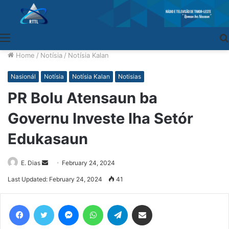
Menu
Home
/
Notísia
/
Notísia Kalan
Nasionál
Notísia
Notísia Kalan
Notisias
PR Bolu Atensaun ba
Governu Investe Iha Setór
Edukasaun
E. Dias
Send
February 24, 2024
an
Last Updated: February 24, 2024
41
email
Facebook
Twitter
Messenger
WhatsApp
Telegram
Share via Email