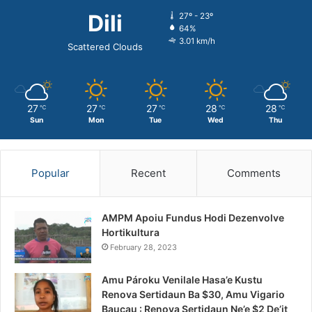
Dili
27º - 23º
64%
3.01 km/h
Scattered Clouds
27
27
27
28
28
℃
℃
℃
℃
℃
Sun
Mon
Tue
Wed
Thu
Popular
Recent
Comments
AMPM Apoiu Fundus Hodi Dezenvolve
Hortikultura
February 28, 2023
Amu Pároku Venilale Hasa’e Kustu
Renova Sertidaun Ba $30, Amu Vigario
Baucau : Renova Sertidaun Ne’e $2 De’it