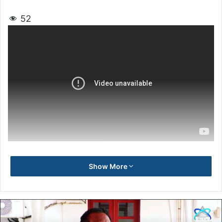
52
Show More