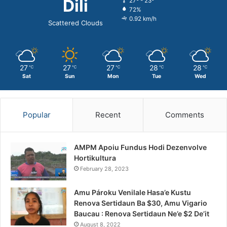
Dili
27º - 23º
72%
0.92 km/h
Scattered Clouds
27
27
27
28
28
℃
℃
℃
℃
℃
Sat
Sun
Mon
Tue
Wed
Popular
Recent
Comments
AMPM Apoiu Fundus Hodi Dezenvolve
Hortikultura
February 28, 2023
Amu Pároku Venilale Hasa’e Kustu
Renova Sertidaun Ba $30, Amu Vigario
Baucau : Renova Sertidaun Ne’e $2 De’it
August 8, 2022