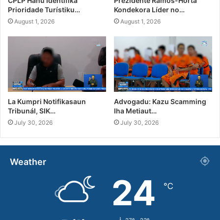
CPLP Hahú Identifika
Prezidente Ramos-Horta
Prioridade Turístiku…
Kondekora Líder no…
August 1, 2026
August 1, 2026
La Kumpri Notifikasaun
Advogadu: Kazu Scamming
Tribunál, SIK…
Iha Metiaut…
July 30, 2026
July 30, 2026
Weather
24
℃