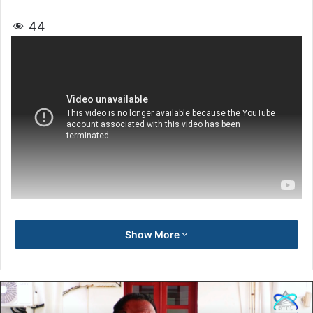
44
Show More