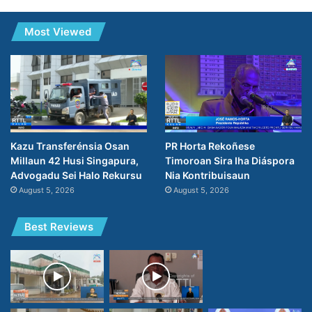
Most Viewed
PR Horta Rekoñese
Kazu Transferénsia Osan
Timoroan Sira Iha Diáspora
Millaun 42 Husi Singapura,
Nia Kontribuisaun
Advogadu Sei Halo Rekursu
August 5, 2026
August 5, 2026
Best Reviews