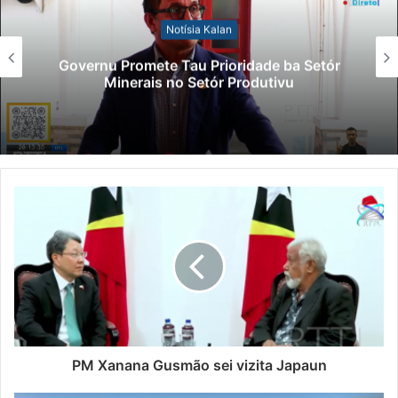
Notísia Kalan
Lei Siberseguransa Ajuda Autoridade
Polisiál Kaptura Autór Kriminozu ho
Paradeiru Iha Estranjeiru
PM Xanana Gusmão sei vizita Japaun