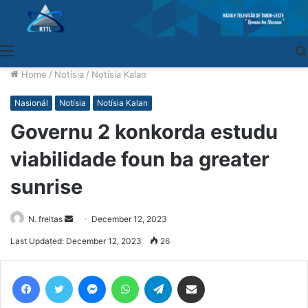
Menu
Home
/
Notísia
/
Notísia Kalan
Nasionál
Notísia
Notísia Kalan
Governu 2 konkorda estudu
viabilidade foun ba greater
sunrise
N. freitas
Send
December 12, 2023
an
Last Updated: December 12, 2023
26
email
Facebook
Twitter
Messenger
WhatsApp
Telegram
Share via Email