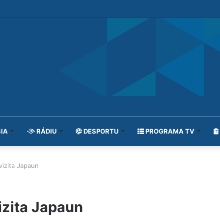
IA
RÁDIU
DESPORTU
PROGRAMA TV
izita Japaun
zita Japaun