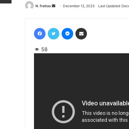
N. freitas
Send
December 12, 2023
Last Updated: Dec
an
email
Facebook
Twitter
Messenger
Share via Email
58