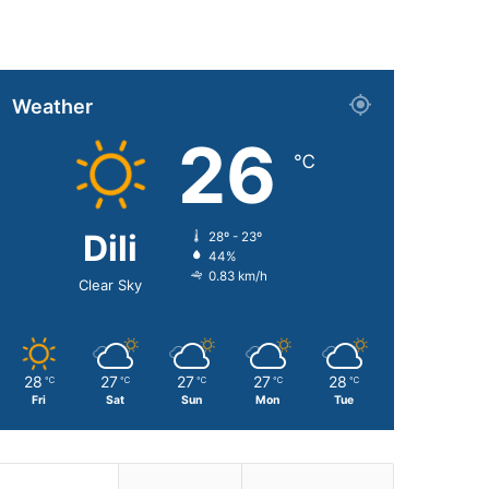
Weather
26
℃
Dili
28º - 23º
44%
0.83 km/h
Clear Sky
28
27
27
27
28
℃
℃
℃
℃
℃
Fri
Sat
Sun
Mon
Tue