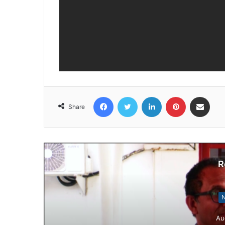
Facebook
Twitter
LinkedIn
Pinterest
Share via Email
Share
R
N
Au