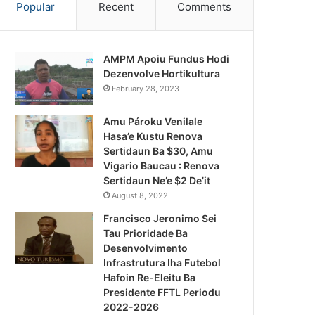
Popular
Recent
Comments
AMPM Apoiu Fundus Hodi
Dezenvolve Hortikultura
February 28, 2023
Amu Pároku Venilale
Hasa’e Kustu Renova
Sertidaun Ba $30, Amu
Vigario Baucau : Renova
Sertidaun Ne’e $2 De’it
August 8, 2022
Francisco Jeronimo Sei
Tau Prioridade Ba
Desenvolvimento
Infrastrutura Iha Futebol
Notísia Kalan
Hafoin Re-Eleitu Ba
Presidente FFTL Periodu
August 5, 2026
2022-2026