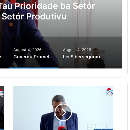
Ajuda Autoridade Polisiál
minozu ho Paradeiru Iha
ranjeiru
August 4, 2026
August 4, 2026
PR Horta Rekoñese Timoroan Sira Iha Diáspora Nia Kontribuisaun
Governu Promete Tau Prioridade ba Setór Minerais no Setór Produtivu
Lei Siberseguransa Ajuda Autoridade Polisiál Kaptura Autór Kriminozu ho Paradeiru Iha Estranjeiru