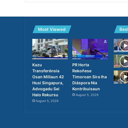
Most Viewed
Bes
PR Horta
Kazu
Rekoñese
Transferénsia
Timoroan Sira Iha
Osan Millaun 42
Diáspora Nia
Husi Singapura,
Kontribuisaun
Advogadu Sei
Halo Rekursu
August 5, 2026
August 5, 2026