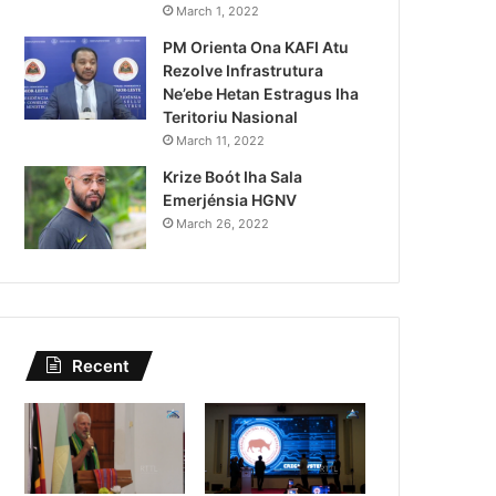
Kazu Transferénsia Osan M
March 1, 2022
PM Orienta Ona KAFI Atu
Singapura, Advogadu Sei
Rezolve Infrastrutura
Ne’ebe Hetan Estragus Iha
Teritoriu Nasional
March 11, 2022
Krize Boót Iha Sala
Emerjénsia HGNV
March 26, 2022
Recent