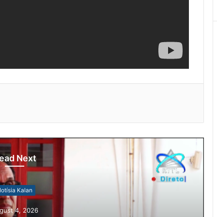
ead Next
otísia Kalan
gust 4, 2026