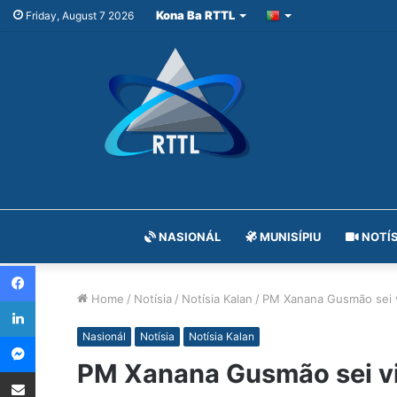
Kona Ba RTTL
Friday, August 7 2026
NASIONÁL
MUNISÍPIU
NOTÍS
Facebook
Home
/
Notísia
/
Notísia Kalan
/
PM Xanana Gusmão sei v
LinkedIn
Messenger
Nasionál
Notísia
Notísia Kalan
PM Xanana Gusmão sei vi
Share via Email