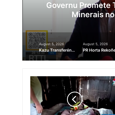
Lei Siberseguransa 
Kaptura Autór Kri
Est
August 5, 2026
August 5, 2026
Kazu Transferénsia Osan Millaun 42 Husi Singapura, Advogadu Sei Halo Rekursu