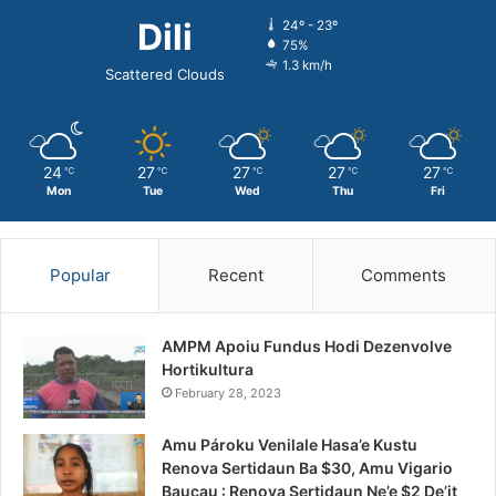
Dili
24º - 23º
75%
1.3 km/h
Scattered Clouds
24
27
27
27
27
℃
℃
℃
℃
℃
Mon
Tue
Wed
Thu
Fri
Popular
Recent
Comments
AMPM Apoiu Fundus Hodi Dezenvolve
Hortikultura
February 28, 2023
Amu Pároku Venilale Hasa’e Kustu
Renova Sertidaun Ba $30, Amu Vigario
Baucau : Renova Sertidaun Ne’e $2 De’it