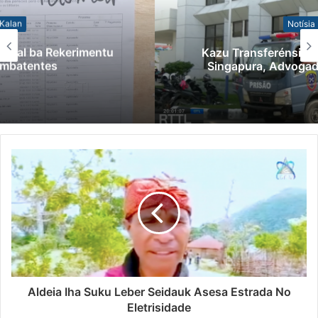
Notísia Kalan
Kazu Transferénsia Osan Millaun 42 Husi
Singapura, Advogadu Sei Halo Rekursu
Aldeia Iha Suku Leber Seidauk Asesa Estrada No
Eletrisidade