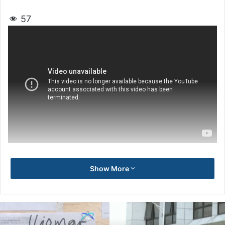
57
Show More