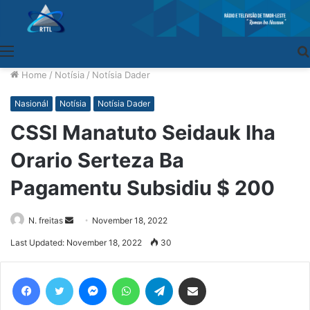
Menu
Home
/
Notísia
/
Notísia Dader
Nasionál
Notísia
Notísia Dader
CSSI Manatuto Seidauk Iha
Orario Serteza Ba
Pagamentu Subsidiu $ 200
N. freitas
Send
November 18, 2022
an
Last Updated: November 18, 2022
30
email
Facebook
Twitter
Messenger
WhatsApp
Telegram
Share via Email