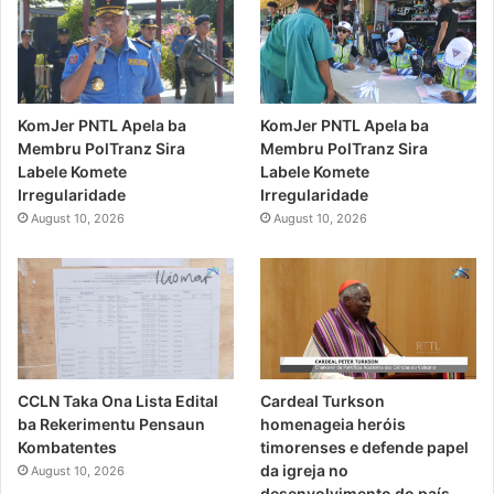
KomJer PNTL Apela ba
KomJer PNTL Apela ba
Membru PolTranz Sira
Membru PolTranz Sira
Labele Komete
Labele Komete
Irregularidade
Irregularidade
August 10, 2026
August 10, 2026
CCLN Taka Ona Lista Edital
Cardeal Turkson
ba Rekerimentu Pensaun
homenageia heróis
Kombatentes
timorenses e defende papel
da igreja no
August 10, 2026
desenvolvimento do país