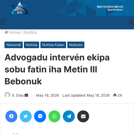
Menu
Home
/
Notísia
Nasionál
Notísia
Notísia Kalan
Notisias
Advogadu intervén ekipa
sobu fatin iha Metin III
Bebonuk
E. Dias
Send
May 16, 2026
Last Updated: May 16, 2026
24
an
email
Facebook
Twitter
Messenger
WhatsApp
Telegram
Share via Email