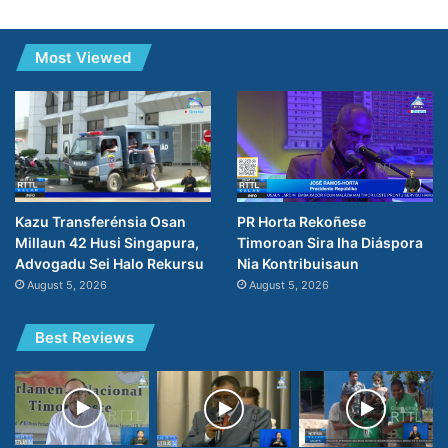
Most Viewed
PR Horta Rekoñese
Kazu Transferénsia Osan
Timoroan Sira Iha Diáspora
Millaun 42 Husi Singapura,
Nia Kontribuisaun
Advogadu Sei Halo Rekursu
August 5, 2026
August 5, 2026
Best Reviews