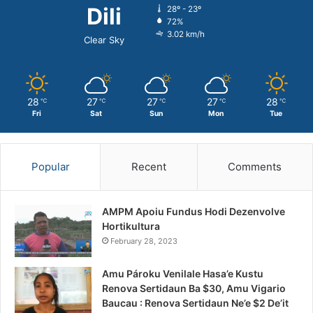
Dili
28º - 23º
72%
3.02 km/h
Clear Sky
28
27
27
27
28
℃
℃
℃
℃
℃
Fri
Sat
Sun
Mon
Tue
Popular
Recent
Comments
AMPM Apoiu Fundus Hodi Dezenvolve
Hortikultura
February 28, 2023
Amu Pároku Venilale Hasa’e Kustu
Renova Sertidaun Ba $30, Amu Vigario
Baucau : Renova Sertidaun Ne’e $2 De’it