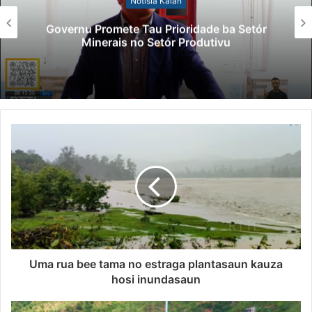
Notísia Kalan
Governu Promete Tau Prioridade ba Setór
Minerais no Setór Produtivu
Uma rua bee tama no estraga plantasaun kauza
hosi inundasaun