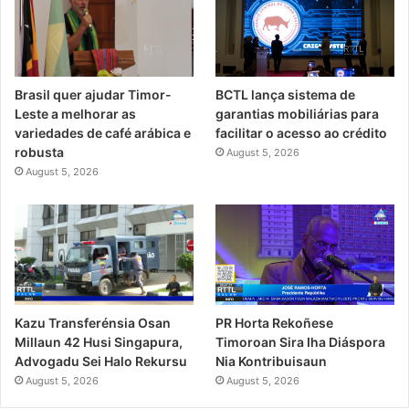
Brasil quer ajudar Timor-
BCTL lança sistema de
Leste a melhorar as
garantias mobiliárias para
variedades de café arábica e
facilitar o acesso ao crédito
robusta
August 5, 2026
August 5, 2026
PR Horta Rekoñese
Kazu Transferénsia Osan
Timoroan Sira Iha Diáspora
Millaun 42 Husi Singapura,
Nia Kontribuisaun
Advogadu Sei Halo Rekursu
August 5, 2026
August 5, 2026