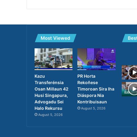
Most Viewed
Bes
PR Horta
Kazu
Rekoñese
Transferénsia
Timoroan Sira Iha
Osan Millaun 42
Diáspora Nia
Husi Singapura,
Kontribuisaun
Advogadu Sei
Halo Rekursu
August 5, 2026
August 5, 2026