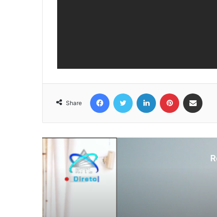
Facebook
Twitter
LinkedIn
Pinterest
Share via Email
Share
R
N
Au