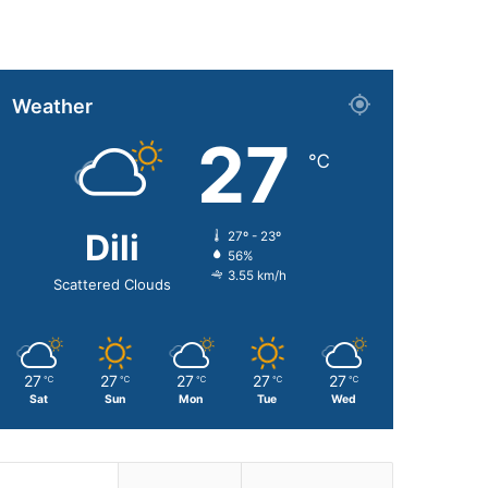
Weather
27
℃
Dili
27º - 23º
56%
3.55 km/h
Scattered Clouds
27
27
27
27
27
℃
℃
℃
℃
℃
Sat
Sun
Mon
Tue
Wed