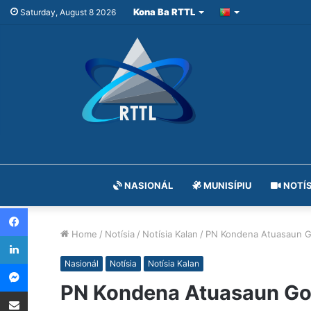
Kona Ba RTTL
Saturday, August 8 2026
NASIONÁL
MUNISÍPIU
NOTÍS
Facebook
Home
/
Notísia
/
Notísia Kalan
/
PN Kondena Atuasaun Go
LinkedIn
Messenger
Nasionál
Notísia
Notísia Kalan
PN Kondena Atuasaun Gov
Share via Email