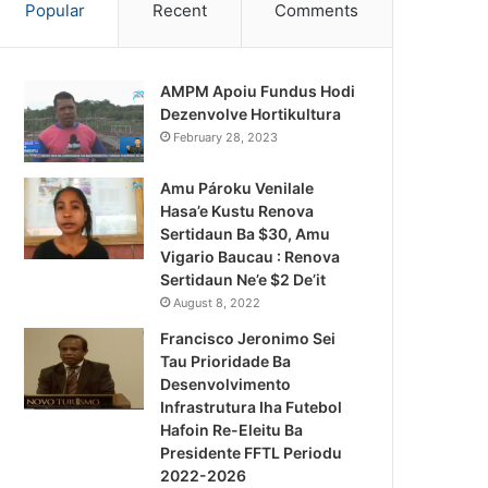
Popular
Recent
Comments
AMPM Apoiu Fundus Hodi
Dezenvolve Hortikultura
February 28, 2023
Amu Pároku Venilale
Hasa’e Kustu Renova
Sertidaun Ba $30, Amu
Vigario Baucau : Renova
Sertidaun Ne’e $2 De’it
August 8, 2022
Francisco Jeronimo Sei
Tau Prioridade Ba
Desenvolvimento
Infrastrutura Iha Futebol
Notísia Kalan
Hafoin Re-Eleitu Ba
Presidente FFTL Periodu
August 5, 2026
2022-2026