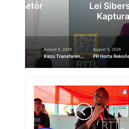
Lei Siberseguransa 
Kaptura Autór Kri
Est
August 5, 2026
August 5, 2026
Kazu Transferénsia Osan Millaun 42 Husi Singapura, Advogadu Sei Halo Rekursu