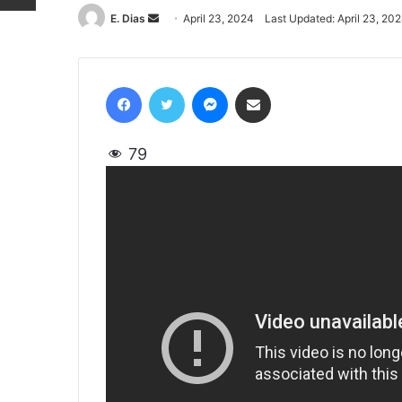
E. Dias
Send
April 23, 2024
Last Updated: April 23, 20
an
email
Facebook
Twitter
Messenger
Share via Email
79