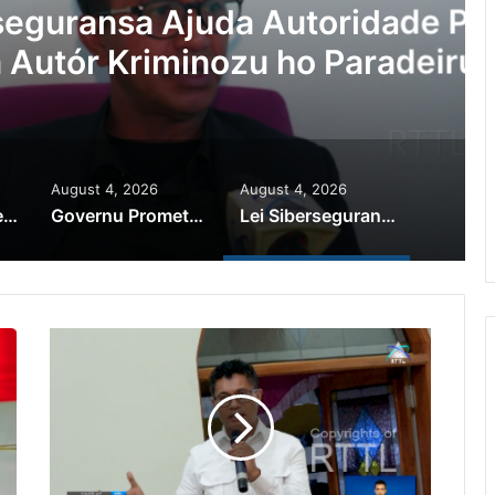
Ajuda Autoridade Polisiál
minozu ho Paradeiru Iha
ranjeiru
August 4, 2026
August 4, 2026
PR Horta Rekoñese Timoroan Sira Iha Diáspora Nia Kontribuisaun
Governu Promete Tau Prioridade ba Setór Minerais no Setór Produtivu
Lei Siberseguransa Ajuda Autoridade Polisiál Kaptura Autór Kriminozu ho Paradeiru Iha Estranjeiru