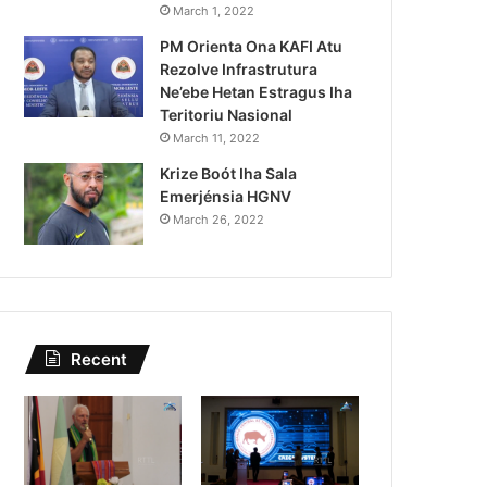
Kazu Transferénsia Osan M
March 1, 2022
PM Orienta Ona KAFI Atu
Singapura, Advogadu Sei
Rezolve Infrastrutura
Ne’ebe Hetan Estragus Iha
Teritoriu Nasional
March 11, 2022
Krize Boót Iha Sala
Emerjénsia HGNV
March 26, 2022
Recent