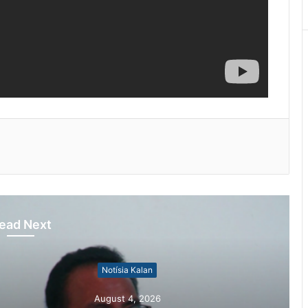
ead Next
otísia Kalan
gust 4, 2026