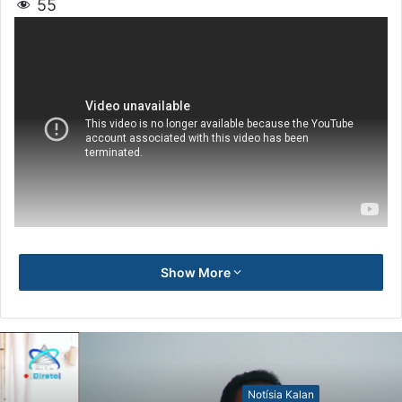
55
Show More
Notísia Kalan