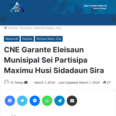
Menu
Home
/
Notísia
/
Notísia Meiu-Dia
Nasionál
Notísia
Notísia Meiu-Dia
CNE Garante Eleisaun
Munisipal Sei Partisipa
Maximu Husi Sidadaun Sira
N. freitas
Send
March 1, 2024
Last Updated: March 1, 2024
27
an
email
Facebook
Twitter
Messenger
WhatsApp
Telegram
Share via Email