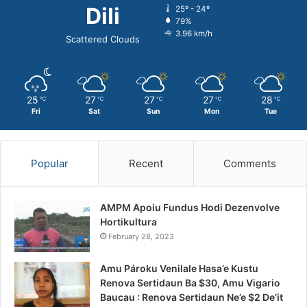
Dili
25º - 24º
79%
3.96 km/h
Scattered Clouds
25
27
27
27
28
℃
℃
℃
℃
℃
Fri
Sat
Sun
Mon
Tue
Popular
Recent
Comments
AMPM Apoiu Fundus Hodi Dezenvolve
Hortikultura
February 28, 2023
Amu Pároku Venilale Hasa’e Kustu
Renova Sertidaun Ba $30, Amu Vigario
Baucau : Renova Sertidaun Ne’e $2 De’it