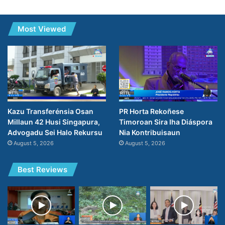
Most Viewed
PR Horta Rekoñese
Kazu Transferénsia Osan
Timoroan Sira Iha Diáspora
Millaun 42 Husi Singapura,
Nia Kontribuisaun
Advogadu Sei Halo Rekursu
August 5, 2026
August 5, 2026
Best Reviews