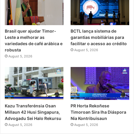
Brasil quer ajudar Timor-
BCTL lança sistema de
Leste a melhorar as
garantias mobiliárias para
variedades de café arábica e
facilitar o acesso ao crédito
robusta
August 5, 2026
August 5, 2026
PR Horta Rekoñese
Kazu Transferénsia Osan
Timoroan Sira Iha Diáspora
Millaun 42 Husi Singapura,
Nia Kontribuisaun
Advogadu Sei Halo Rekursu
August 5, 2026
August 5, 2026