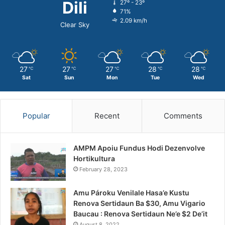
Dili
27º - 23º
71%
2.09 km/h
Clear Sky
27
27
27
28
28
℃
℃
℃
℃
℃
Sat
Sun
Mon
Tue
Wed
Popular
Recent
Comments
AMPM Apoiu Fundus Hodi Dezenvolve
Hortikultura
February 28, 2023
Amu Pároku Venilale Hasa’e Kustu
Renova Sertidaun Ba $30, Amu Vigario
Baucau : Renova Sertidaun Ne’e $2 De’it
August 8, 2022