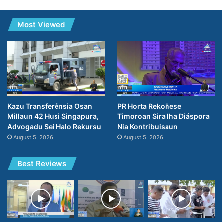
Most Viewed
PR Horta Rekoñese
Kazu Transferénsia Osan
Timoroan Sira Iha Diáspora
Millaun 42 Husi Singapura,
Nia Kontribuisaun
Advogadu Sei Halo Rekursu
August 5, 2026
August 5, 2026
Best Reviews