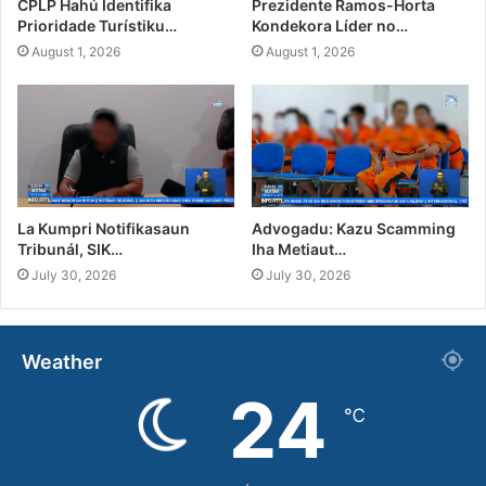
CPLP Hahú Identifika
Prezidente Ramos-Horta
Prioridade Turístiku…
Kondekora Líder no…
August 1, 2026
August 1, 2026
La Kumpri Notifikasaun
Advogadu: Kazu Scamming
Tribunál, SIK…
Iha Metiaut…
July 30, 2026
July 30, 2026
Weather
24
℃