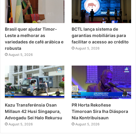
Brasil quer ajudar Timor-
BCTL lança sistema de
Leste a melhorar as
garantias mobiliárias para
variedades de café arábica e
facilitar o acesso ao crédito
robusta
August 5, 2026
August 5, 2026
PR Horta Rekoñese
Kazu Transferénsia Osan
Timoroan Sira Iha Diáspora
Millaun 42 Husi Singapura,
Nia Kontribuisaun
Advogadu Sei Halo Rekursu
August 5, 2026
August 5, 2026