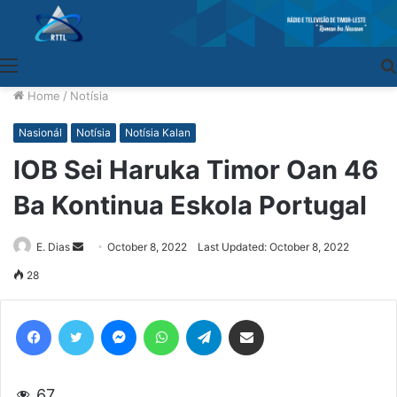
Menu
Home
/
Notísia
Nasionál
Notísia
Notísia Kalan
IOB Sei Haruka Timor Oan 46
Ba Kontinua Eskola Portugal
E. Dias
Send
October 8, 2022
Last Updated: October 8, 2022
an
28
email
Facebook
Twitter
Messenger
WhatsApp
Telegram
Share via Email
67