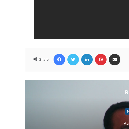
Facebook
Twitter
LinkedIn
Pinterest
Share via Email
Share
R
N
Au