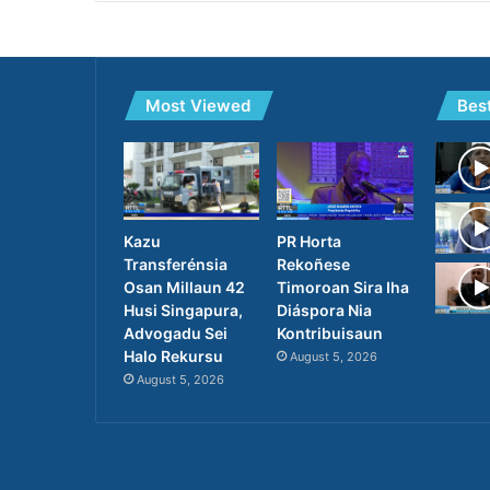
Most Viewed
Bes
PR Horta
Kazu
Rekoñese
Transferénsia
Timoroan Sira Iha
Osan Millaun 42
Diáspora Nia
Husi Singapura,
Kontribuisaun
Advogadu Sei
Halo Rekursu
August 5, 2026
August 5, 2026