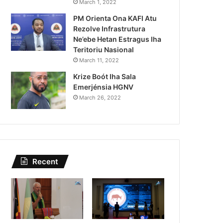
Kazu Transferénsia Osan M
March 1, 2022
PM Orienta Ona KAFI Atu
Singapura, Advogadu Sei
Rezolve Infrastrutura
Ne’ebe Hetan Estragus Iha
Teritoriu Nasional
March 11, 2022
Krize Boót Iha Sala
Emerjénsia HGNV
March 26, 2022
Recent