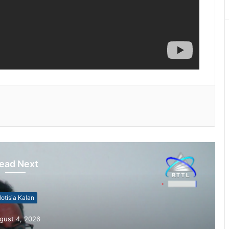
ead Next
otísia Kalan
gust 4, 2026