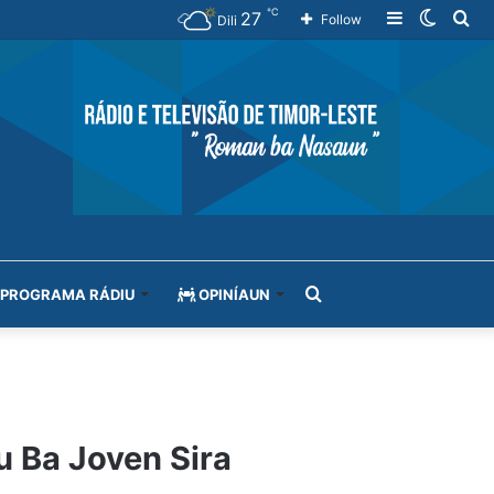
℃
27
Sidebar
Switch
Se
Follow
Dili
skin
for
Search
PROGRAMA RÁDIU
OPINÍAUN
for
u Ba Joven Sira