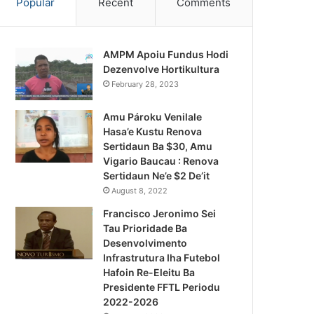
Popular
Recent
Comments
AMPM Apoiu Fundus Hodi
Dezenvolve Hortikultura
February 28, 2023
Amu Pároku Venilale
Hasa’e Kustu Renova
Sertidaun Ba $30, Amu
Vigario Baucau : Renova
Sertidaun Ne’e $2 De’it
August 8, 2022
Francisco Jeronimo Sei
Tau Prioridade Ba
Desenvolvimento
Infrastrutura Iha Futebol
Notísia Kalan
Hafoin Re-Eleitu Ba
Presidente FFTL Periodu
August 5, 2026
2022-2026