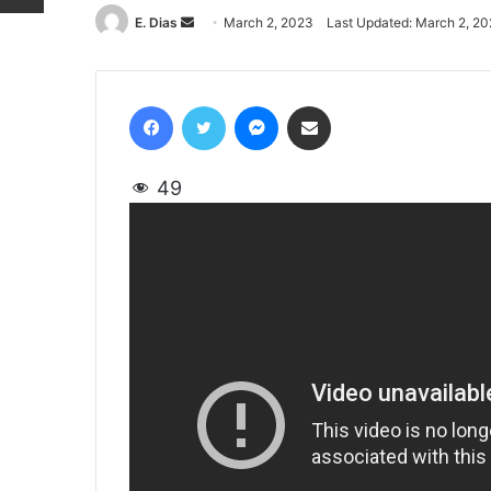
E. Dias
Send
March 2, 2023
Last Updated: March 2, 2
an
email
Facebook
Twitter
Messenger
Share via Email
49