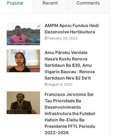
Popular
Recent
Comments
AMPM Apoiu Fundus Hodi
Dezenvolve Hortikultura
February 28, 2023
Amu Pároku Venilale
Hasa’e Kustu Renova
Sertidaun Ba $30, Amu
Vigario Baucau : Renova
Sertidaun Ne’e $2 De’it
August 8, 2022
Francisco Jeronimo Sei
Tau Prioridade Ba
Desenvolvimento
Infrastrutura Iha Futebol
Notísia Kalan
Hafoin Re-Eleitu Ba
Presidente FFTL Periodu
August 4, 2026
2022-2026