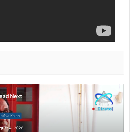
ead Next
otísia Kalan
gust 4, 2026