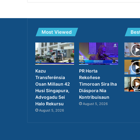
Most Viewed
Bes
PR Horta
Kazu
Rekoñese
Transferénsia
Timoroan Sira Iha
Osan Millaun 42
Diáspora Nia
Husi Singapura,
Kontribuisaun
Advogadu Sei
Halo Rekursu
August 5, 2026
August 5, 2026