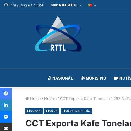
Kona Ba RTTL
Friday, August 7 2026
NASIONÁL
MUNISÍPIU
NOTÍS
Facebook
Home
/
Notísia
/
CCT Exporta Kafe Tonelada 1.267 Ba Es
LinkedIn
Messenger
Nasionál
Notísia
Notísia Meiu-Dia
CCT Exporta Kafe Tonelad
Share via Email