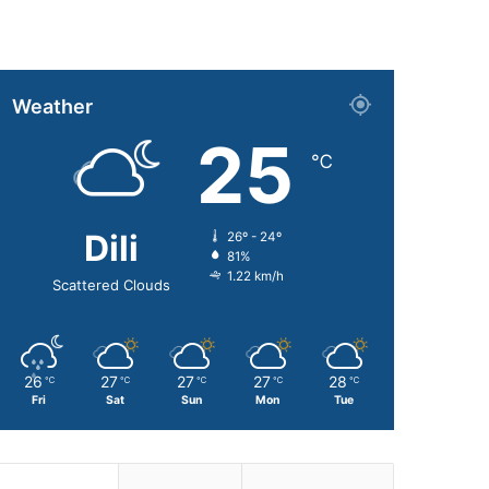
Weather
25
℃
Dili
26º - 24º
81%
1.22 km/h
Scattered Clouds
26
27
27
27
28
℃
℃
℃
℃
℃
Fri
Sat
Sun
Mon
Tue