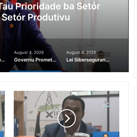
au Prioridade ba Setór
 Setór Produtivu
August 4, 2026
August 4, 2026
PR Horta Rekoñese Timoroan Sira Iha Diáspora Nia Kontribuisaun
Governu Promete Tau Prioridade ba Setór Minerais no Setór Produtivu
Lei Siberseguransa Ajuda Autoridade Polisiál Kaptura Autór Kriminozu ho Paradeiru Iha Estranjeiru