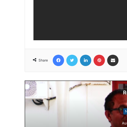
Facebook
Twitter
LinkedIn
Pinterest
Share via Email
Share
R
N
Au