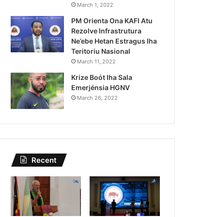
Lei Siberseguransa Ajuda Au
March 1, 2022
PM Orienta Ona KAFI Atu
Kaptura Autór Kriminozu h
Rezolve Infrastrutura
Estranjeiru
Ne’ebe Hetan Estragus Iha
Teritoriu Nasional
March 11, 2022
Krize Boót Iha Sala
Emerjénsia HGNV
March 26, 2022
Recent