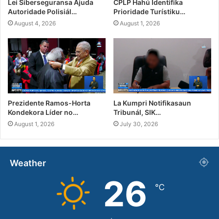
Lei Siberseguransa Ajuda
CPLP Hahú Identifika
Autoridade Polisiál…
Prioridade Turístiku…
August 4, 2026
August 1, 2026
Prezidente Ramos-Horta
La Kumpri Notifikasaun
Kondekora Líder no…
Tribunál, SIK…
August 1, 2026
July 30, 2026
Weather
26
℃