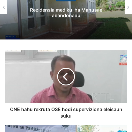
Rezidensia mediku iha Manusae
abandonadu
CNE hahu rekruta OSE hodi superviziona eleisaun
suku