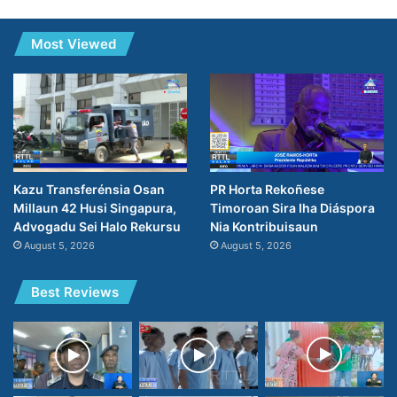
Most Viewed
PR Horta Rekoñese
Kazu Transferénsia Osan
Timoroan Sira Iha Diáspora
Millaun 42 Husi Singapura,
Nia Kontribuisaun
Advogadu Sei Halo Rekursu
August 5, 2026
August 5, 2026
Best Reviews