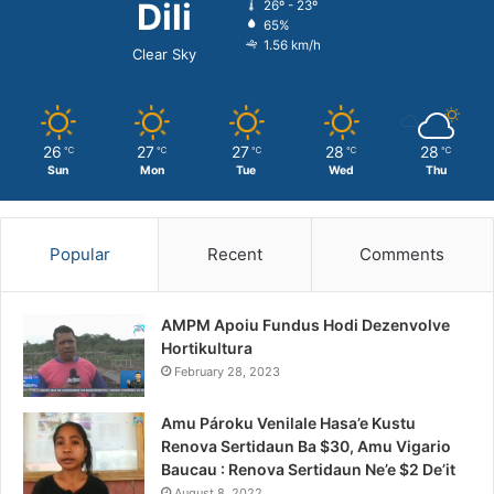
Dili
26º - 23º
65%
1.56 km/h
Clear Sky
26
27
27
28
28
℃
℃
℃
℃
℃
Sun
Mon
Tue
Wed
Thu
Popular
Recent
Comments
AMPM Apoiu Fundus Hodi Dezenvolve
Hortikultura
February 28, 2023
Amu Pároku Venilale Hasa’e Kustu
Renova Sertidaun Ba $30, Amu Vigario
Baucau : Renova Sertidaun Ne’e $2 De’it
August 8, 2022