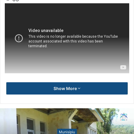
Show More
Munisípiu