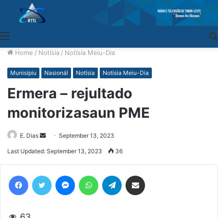
Menu
Home
/
Notísia
/
Notísia Meiu-Dia
Munisípiu
Nasionál
Notísia
Notísia Meiu-Dia
Ermera – rejultado
monitorizasaun PME
E. Dias
Send
September 13, 2023
an
Last Updated: September 13, 2023
36
email
Facebook
Twitter
Messenger
WhatsApp
Telegram
Share via Email
63