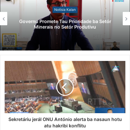
Notísia Kalan
Governu Promete Tau Prioridade ba Setór
Minerais no Setór Produtivu
Sekretáriu jerál ONU António alerta ba nasaun hotu
atu hakribi konflitu