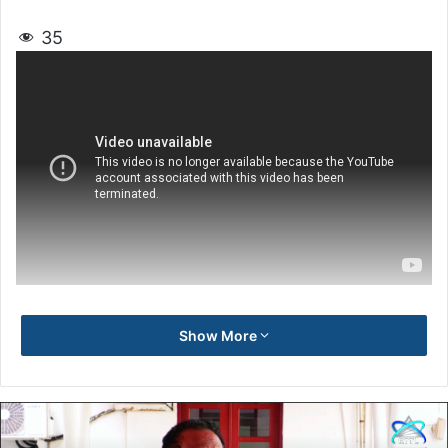
35
Show More