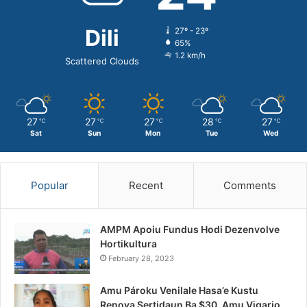
Dili
27º - 23º
65%
1.2 km/h
Scattered Clouds
27
27
27
28
27
℃
℃
℃
℃
℃
Sat
Sun
Mon
Tue
Wed
Popular
Recent
Comments
AMPM Apoiu Fundus Hodi Dezenvolve
Hortikultura
February 28, 2023
Amu Pároku Venilale Hasa’e Kustu
Renova Sertidaun Ba $30, Amu Vigario