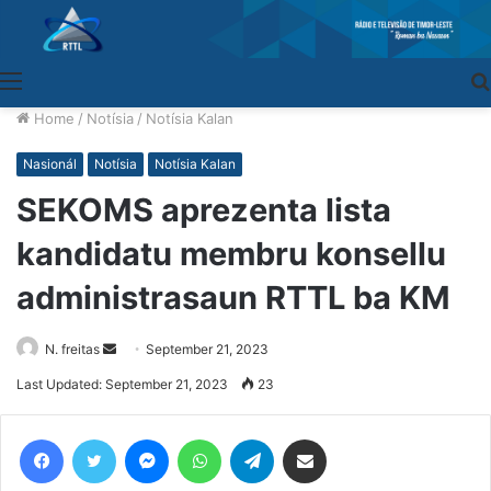
Menu
Home
/
Notísia
/
Notísia Kalan
Nasionál
Notísia
Notísia Kalan
SEKOMS aprezenta lista
kandidatu membru konsellu
administrasaun RTTL ba KM
N. freitas
Send
September 21, 2023
an
Last Updated: September 21, 2023
23
email
Facebook
Twitter
Messenger
WhatsApp
Telegram
Share via Email